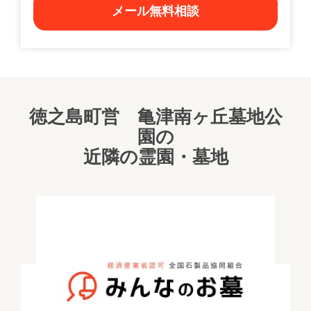
メール無料相談
徳之島町営 亀津南ヶ丘墓地公
園の
近隣の霊園・墓地