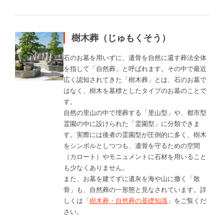
樹木葬（じゅもくそう）
石のお墓を用いずに、遺骨を自然に還す葬法全体
を指して「自然葬」と呼ばれます。その中で最近
広く認知されてきた「樹木葬」とは、石のお墓で
はなく、樹木を墓標としたタイプのお墓のことで
す。
自然の里山の中で埋葬する「里山型」や、都市型
霊園の中に設けられた「霊園型」に分類できま
す。実際には後者の霊園型が圧倒的に多く、樹木
をシンボルとしつつも、遺骨を守るための空間
（カロート）やモニュメントに石材を用いること
も少なくありません。
また、お墓を建てずに遺灰を海や山に撒く「散
骨」も、自然葬の一形態と見なされています。詳
しくは「
樹木葬・自然葬の基礎知識
」をご覧くだ
さい。