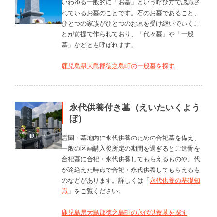
いわゆる一般的に「お墓」という呼び方で認識さ
れているお墓のことです。石のお墓であること、
ひとつの家族がひとつのお墓を受け継いでいくこ
とが前提で作られており、「代々墓」や「一般
墓」などとも呼ばれます。
鹿児島県大島郡徳之島町の一般墓を探す
永代供養付き墓（えいたいくよう
ぼ）
霊園・墓地内に永代供養のための合祀墓を備え、
一般の区画購入後所定の期間を過ぎるとご遺骨を
合祀墓に合祀・永代供養してもらえるものや、代
が途絶えた時点で合祀・永代供養してもらえるも
のなどがあります。詳しくは「
永代供養の基礎知
識
」をご覧ください。
鹿児島県大島郡徳之島町の永代供養墓を探す