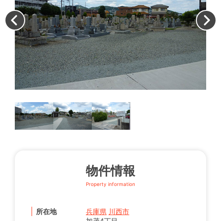
墓
物件情報
Property information
所在地
兵庫県
川西市
加茂4丁目