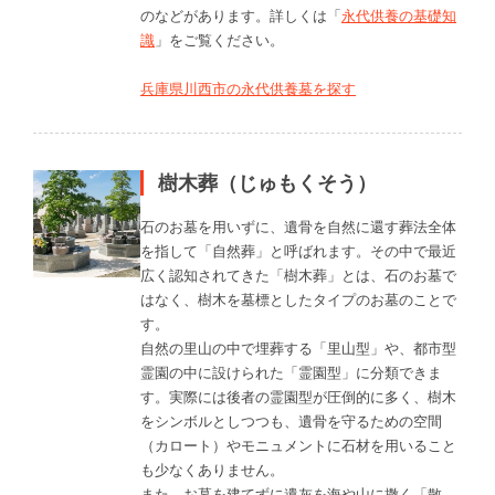
のなどがあります。詳しくは「
永代供養の基礎知
識
」をご覧ください。
兵庫県川西市の永代供養墓を探す
樹木葬（じゅもくそう）
石のお墓を用いずに、遺骨を自然に還す葬法全体
を指して「自然葬」と呼ばれます。その中で最近
広く認知されてきた「樹木葬」とは、石のお墓で
はなく、樹木を墓標としたタイプのお墓のことで
す。
自然の里山の中で埋葬する「里山型」や、都市型
霊園の中に設けられた「霊園型」に分類できま
す。実際には後者の霊園型が圧倒的に多く、樹木
をシンボルとしつつも、遺骨を守るための空間
（カロート）やモニュメントに石材を用いること
も少なくありません。
また、お墓を建てずに遺灰を海や山に撒く「散