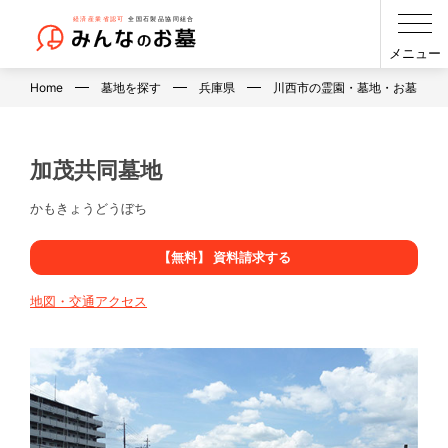
メニュー
Home
墓地を探す
兵庫県
川西市の霊園・墓地・お墓
加茂共同墓地
かもきょうどうぼち
【無料】 資料請求する
地図・交通アクセス