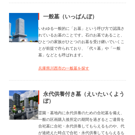
一般墓（いっぱんぼ）
いわゆる一般的に「お墓」という呼び方で認識さ
れているお墓のことです。石のお墓であること、
ひとつの家族がひとつのお墓を受け継いでいくこ
とが前提で作られており、「代々墓」や「一般
墓」などとも呼ばれます。
兵庫県川西市の一般墓を探す
永代供養付き墓（えいたいくよう
ぼ）
霊園・墓地内に永代供養のための合祀墓を備え、
一般の区画購入後所定の期間を過ぎるとご遺骨を
合祀墓に合祀・永代供養してもらえるものや、代
が途絶えた時点で合祀・永代供養してもらえるも