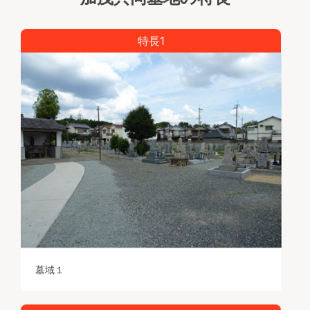
特長1
墓域１