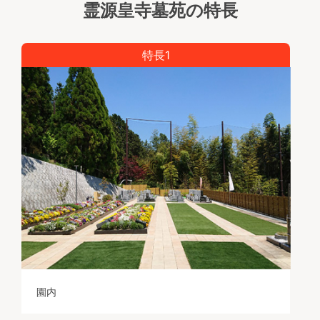
霊源皇寺墓苑の特長
特長1
園内