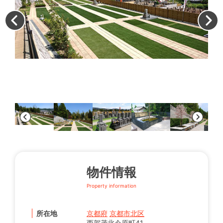
園
物件情報
Property information
所在地
京都府
京都市北区
西賀茂北今原町41