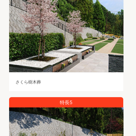
さくら樹木葬
特長5