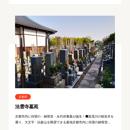
京都府
法雲寺墓苑
京都市内に待望の・納骨堂・永代供養墓が誕生！■賀茂川の桜並木を
通り、大文字・比叡山を眺望できる墓地京都市内に待望の納骨堂...