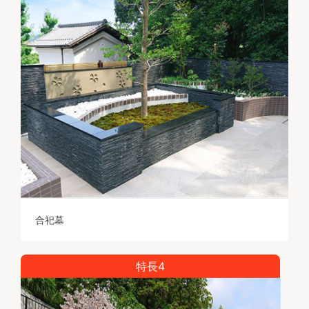
合祀墓
特長4