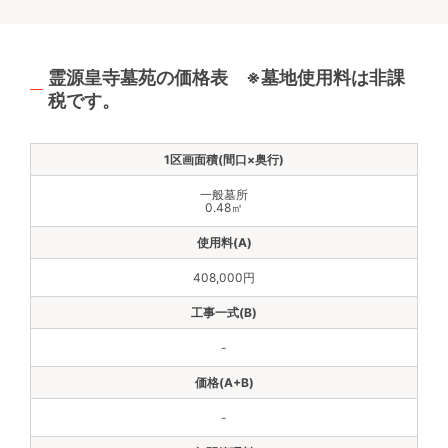
霊源皇寺墓苑の価格表 ※墓地使用料は非課
税です。
一般墓所
0.48㎡
408,000円
-
-