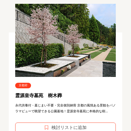
京都府
霊源皇寺墓苑 樹木葬
永代供養付・墓じまい不要・完全個別納骨 京都の風情ある景観をパノ
ラマビューで眺望できる公園墓地！霊源皇寺墓苑に本格的な樹...
検討リストに追加