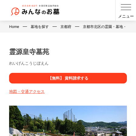
メニュー
Home
墓地を探す
京都府
京都市北区の霊園・墓地・お墓
霊源皇寺墓苑
れいげんこうじぼえん
【無料】 資料請求する
地図・交通アクセス