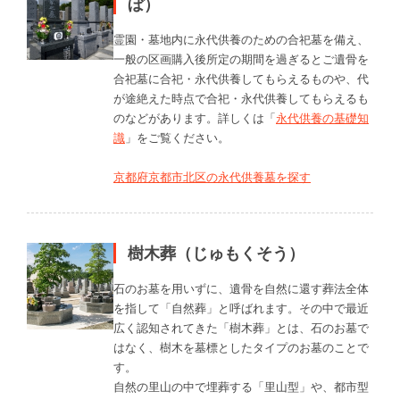
ぼ）
霊園・墓地内に永代供養のための合祀墓を備え、
一般の区画購入後所定の期間を過ぎるとご遺骨を
合祀墓に合祀・永代供養してもらえるものや、代
が途絶えた時点で合祀・永代供養してもらえるも
のなどがあります。詳しくは「
永代供養の基礎知
識
」をご覧ください。
京都府京都市北区の永代供養墓を探す
樹木葬（じゅもくそう）
石のお墓を用いずに、遺骨を自然に還す葬法全体
を指して「自然葬」と呼ばれます。その中で最近
広く認知されてきた「樹木葬」とは、石のお墓で
はなく、樹木を墓標としたタイプのお墓のことで
す。
自然の里山の中で埋葬する「里山型」や、都市型