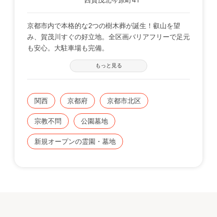
京都市内で本格的な2つの樹木葬が誕生！叡山を望
み、賀茂川すぐの好立地。全区画バリアフリーで足元
も安心。大駐車場も完備。
もっと見る
■桜樹木葬
黒を基調にした上品な佇まいの樹木葬です。シンボル
ツリーの桜の
関西
京都府
京都市北区
もとで完全個別納骨の永代供養・永代管理。将来安心
の供養スタイルで、生前ご準備の方にも非常に好評な
宗教不問
公園墓地
埋葬スタイルです。
新規オープンの霊園・墓地
■ガーデニング樹木葬
季節の花々に囲まれたお墓で、お参りに行けなくても
常にそばにお花があります。豊富なバリエーションの
石種の中からお好みを選べ、お好きな文字や絵柄を選
び、最後のメッセージをお墓に残せます。永代供養で
将来も安心。新しい供養スタイルのお墓です。