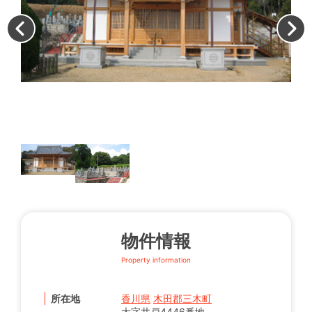
本
物件情報
Property information
所在地
香川県
木田郡三木町
大字井戸4446番地