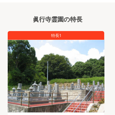
眞行寺霊園の特長
特長1