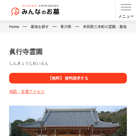
メニュー
Home
墓地を探す
香川県
木田郡三木町の霊園・墓地・お
眞行寺霊園
しんぎょうじれいえん
【無料】 資料請求する
地図・交通アクセス