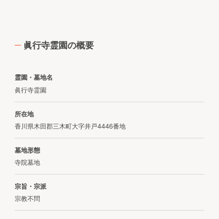
眞行寺霊園の概要
霊園・墓地名
眞行寺霊園
所在地
香川県木田郡三木町大字井戸4446番地
墓地形態
寺院墓地
宗旨・宗派
宗教不問