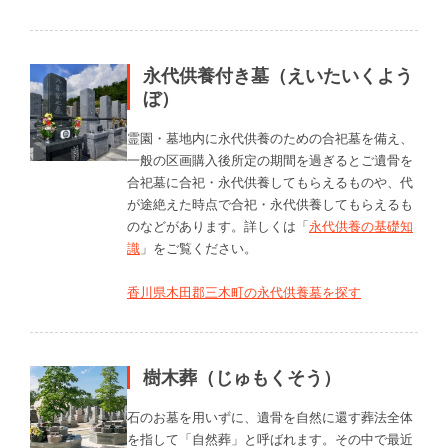
永代供養付き墓（えいたいくよう
ぼ）
霊園・墓地内に永代供養のための合祀墓を備え、
一般の区画購入後所定の期間を過ぎるとご遺骨を
合祀墓に合祀・永代供養してもらえるものや、代
が途絶えた時点で合祀・永代供養してもらえるも
のなどがあります。詳しくは「
永代供養の基礎知
識
」をご覧ください。
香川県木田郡三木町の永代供養墓を探す
樹木葬（じゅもくそう）
石のお墓を用いずに、遺骨を自然に還す葬法全体
を指して「自然葬」と呼ばれます。その中で最近