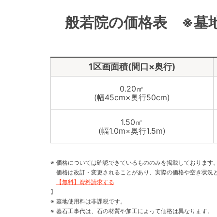
般若院の価格表 ※墓
1区画面積(間口×奥行)
0.20㎡
(幅45cm×奥行50cm)
1.50㎡
(幅1.0m×奥行1.5m)
価格については確認できているもののみを掲載しております
価格は改訂・変更されることがあり、実際の価格や空き状況
【無料】資料請求する
】
墓地使用料は非課税です。
墓石工事代は、石の材質や加工によって価格は異なります。