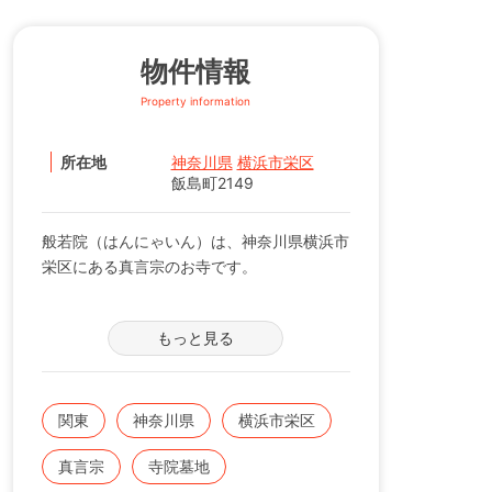
物件情報
Property information
所在地
神奈川県
横浜市栄区
飯島町2149
般若院（はんにゃいん）は、神奈川県横浜市
栄区にある真言宗のお寺です。
横浜市の住宅地にある般若院は、お車を利用
もっと見る
した参拝に適しております。また、市内バス
を利用することもできます。
般若院までのアクセスは、ＪＲ根岸線「本郷
関東
神奈川県
横浜市栄区
台駅」よりお車で約１０分。
真言宗
寺院墓地
「宮前」バス停より徒歩２分。お車の場合、