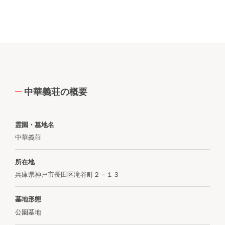
中華義荘の概要
霊園・墓地名
中華義荘
所在地
兵庫県神戸市長田区滝谷町２－１３
墓地形態
公園墓地