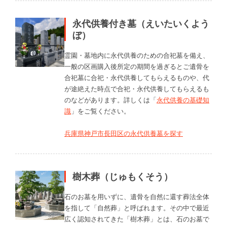
永代供養付き墓（えいたいくよう
ぼ）
霊園・墓地内に永代供養のための合祀墓を備え、
一般の区画購入後所定の期間を過ぎるとご遺骨を
合祀墓に合祀・永代供養してもらえるものや、代
が途絶えた時点で合祀・永代供養してもらえるも
のなどがあります。詳しくは「
永代供養の基礎知
識
」をご覧ください。
兵庫県神戸市長田区の永代供養墓を探す
樹木葬（じゅもくそう）
石のお墓を用いずに、遺骨を自然に還す葬法全体
を指して「自然葬」と呼ばれます。その中で最近
広く認知されてきた「樹木葬」とは、石のお墓で