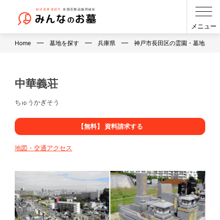
メニュー
Home
墓地を探す
兵庫県
神戸市長田区の霊園・墓地・お
中華義荘
ちゅうかぎそう
【無料】 資料請求する
地図・交通アクセス