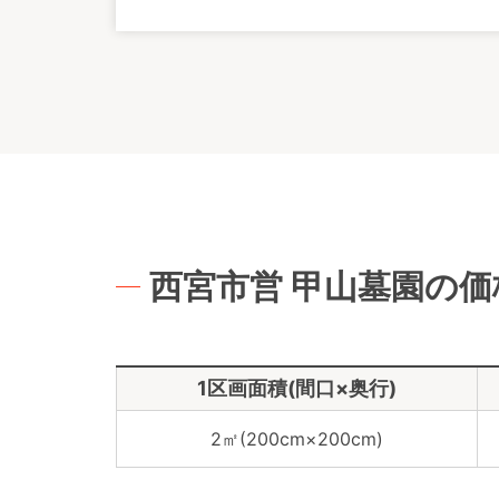
西宮市営 甲山墓園の
1区画面積(間口×奥行)
2㎡(200cm×200cm)