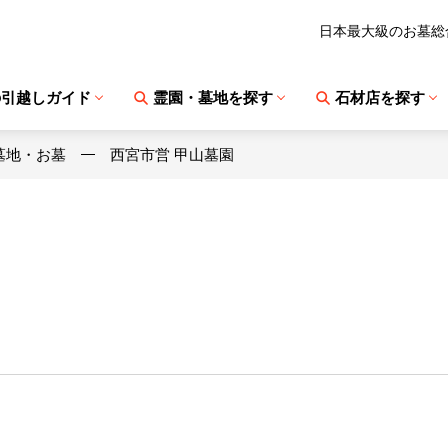
日本最大級のお墓総
の引越しガイド
霊園・墓地を探す
石材店を探す
墓地・お墓
西宮市営 甲山墓園