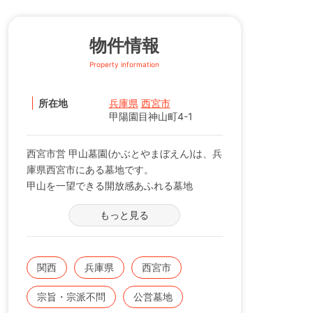
物件情報
Property information
所在地
兵庫県
西宮市
甲陽園目神山町4-1
西宮市営 甲山墓園(かぶとやまぼえん)は、兵
庫県西宮市にある墓地です。
甲山を一望できる開放感あふれる墓地
もっと見る
西宮市の管理する公営墓地です。
西宮市のシンボルの甲山を一望できます。
アクセス至便の西宮市にありながら、落ち着
きのある環境。バス：阪急夙川駅から 阪急
関西
兵庫県
西宮市
バス「甲山墓園前経由」乗車 「甲山墓園
宗旨・宗派不問
公営墓地
前」下車すぐ