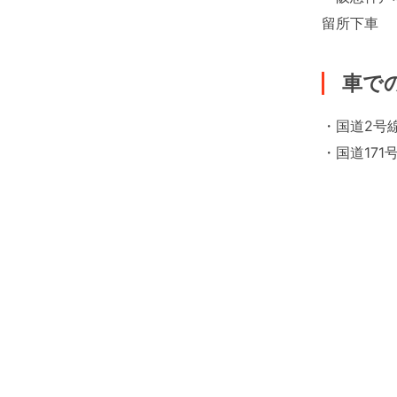
留所下車
車で
・国道2号
・国道171