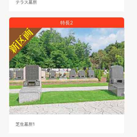
テラス墓所
特長2
芝生墓所1