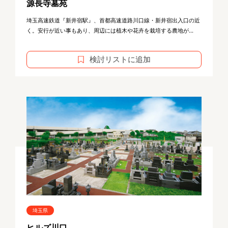
源長寺墓苑
埼玉高速鉄道『新井宿駅』、首都高速道路川口線・新井宿出入口の近
く。安行が近い事もあり、周辺には植木や花卉を栽培する農地が...
検討リストに追加
埼玉県
ヒルズ川口