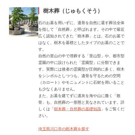
樹木葬（じゅもくそう）
石のお墓を用いずに、遺骨を自然に還す葬法全体
を指して「自然葬」と呼ばれます。その中で最近
広く認知されてきた「樹木葬」とは、石のお墓で
はなく、樹木を墓標としたタイプのお墓のことで
す。
自然の里山の中で埋葬する「里山型」や、都市型
霊園の中に設けられた「霊園型」に分類できま
す。実際には後者の霊園型が圧倒的に多く、樹木
をシンボルとしつつも、遺骨を守るための空間
（カロート）やモニュメントに石材を用いること
も少なくありません。
また、お墓を建てずに遺灰を海や山に撒く「散
骨」も、自然葬の一形態と見なされています。詳
しくは「
樹木葬・自然葬の基礎知識
」をご覧くだ
さい。
埼玉県川口市の樹木葬を探す