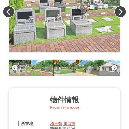
テ
物件情報
Property information
所在地
埼玉県
川口市
西新井宿1296