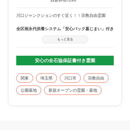
川口ジャンクションのすぐ近く！！宗教自由霊園
全区画永代供養システム「安心パック墓じまい」付き
承継者の心配が不要なお墓です。
もっと見る
愛するペットと一緒に眠りたいというご要望にお応え
して、全ての区画でペットを埋葬できるようにしまし
安心の全石協保証書付き霊園
た。
お墓を建ててからも安心！万全の管理と充実の施設！
関東
埼玉県
川口市
宗教自由
周囲は緑が多く、陽当たりは抜群です。
公園墓地
新規オープンの霊園・墓地
【プレミアム特典キャンペーン実施中】
墓所ご成約の方に10万円の石碑工事割引券プレゼン
ト。
※詳しくはお問い合わせください。