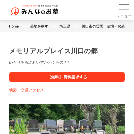
メニュー
Home
墓地を探す
埼玉県
川口市の霊園・墓地・お墓
メモリアルプレイス川口の郷
めもりあるぷれいすかわぐちのさと
【無料】 資料請求する
地図・交通アクセス