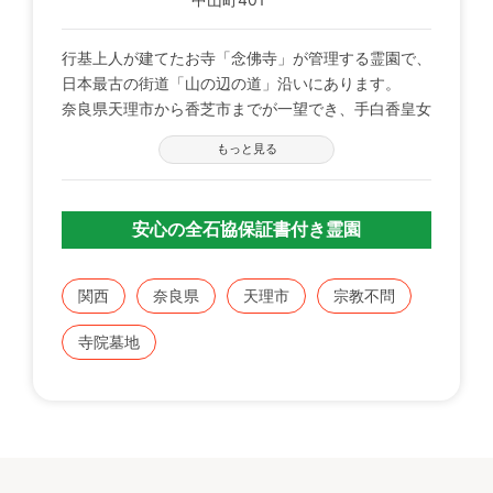
行基上人が建てたお寺「念佛寺」が管理する霊園で、
日本最古の街道「山の辺の道」沿いにあります。
奈良県天理市から香芝市までが一望でき、手白香皇女
衾田陵、崇神天皇陵、櫛山古墳、景行天皇陵など古墳
もっと見る
に囲まれています。
二上山に沈む夕日が大変美しい、緑豊かな霊地。
大型駐車場完備で西名阪自動車道「天理インター」よ
安心の全石協保証書付き霊園
り約15分の好立地。
・永代供養墓あり。
関西
奈良県
天理市
宗教不問
・あずま屋あり。
・盆、彼岸のみ仏花・線香の販売あり。
寺院墓地