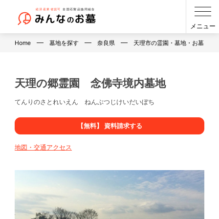
メニュー
Home
墓地を探す
奈良県
天理市の霊園・墓地・お墓
天理の郷霊園 念佛寺境内墓地
てんりのさとれいえん ねんぶつじけいだいぼち
【無料】 資料請求する
地図・交通アクセス