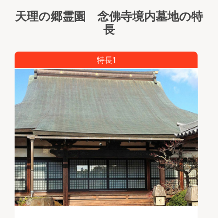
天理の郷霊園 念佛寺境内墓地の特
長
特長1