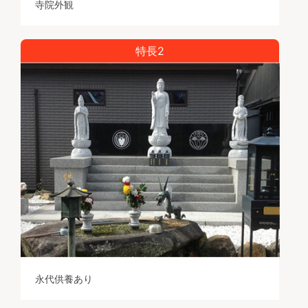
寺院外観
特長2
永代供養あり