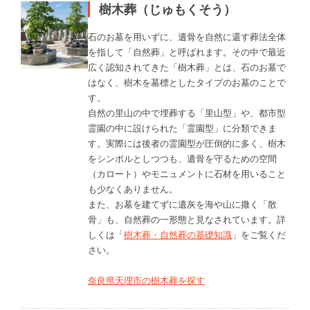
樹木葬（じゅもくそう）
石のお墓を用いずに、遺骨を自然に還す葬法全体
を指して「自然葬」と呼ばれます。その中で最近
広く認知されてきた「樹木葬」とは、石のお墓で
はなく、樹木を墓標としたタイプのお墓のことで
す。
自然の里山の中で埋葬する「里山型」や、都市型
霊園の中に設けられた「霊園型」に分類できま
す。実際には後者の霊園型が圧倒的に多く、樹木
をシンボルとしつつも、遺骨を守るための空間
（カロート）やモニュメントに石材を用いること
も少なくありません。
また、お墓を建てずに遺灰を海や山に撒く「散
骨」も、自然葬の一形態と見なされています。詳
しくは「
樹木葬・自然葬の基礎知識
」をご覧くだ
さい。
奈良県天理市の樹木葬を探す