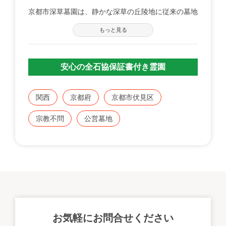
京都市深草墓園は、静かな深草の丘陵地に従来の墓地
形式ではなく納骨堂形式の「市民のお墓」として昭和
もっと見る
33年7月に開設されました。
豊かな自然に満ち溢れたこの安住の地には、多くの先
人たちが宗教宗派の別なく合祀されています。
安心の全石協保証書付き霊園
京都市にお住まいの方、又は関係のある方であればご
利用いただけます。
関西
京都府
京都市伏見区
宗教不問
公営墓地
お気軽にお問合せください