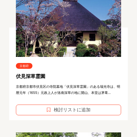
京都府
伏見深草霊園
京都府京都市伏見区の寺院墓地「伏見深草霊園」のある瑞光寺は、明
暦元年（1655）元政上人が洛南深草の地に開山、本堂は茅葺...
検討リストに追加