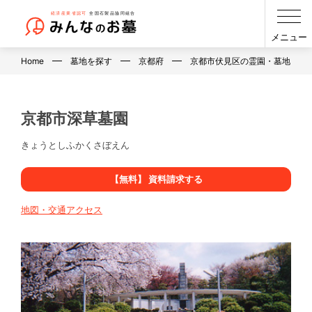
メニュー
Home
墓地を探す
京都府
京都市伏見区の霊園・墓地・お
京都市深草墓園
きょうとしふかくさぼえん
【無料】 資料請求する
地図・交通アクセス