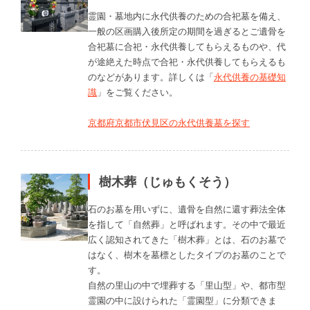
霊園・墓地内に永代供養のための合祀墓を備え、
一般の区画購入後所定の期間を過ぎるとご遺骨を
合祀墓に合祀・永代供養してもらえるものや、代
が途絶えた時点で合祀・永代供養してもらえるも
のなどがあります。詳しくは「
永代供養の基礎知
識
」をご覧ください。
京都府京都市伏見区の永代供養墓を探す
樹木葬（じゅもくそう）
石のお墓を用いずに、遺骨を自然に還す葬法全体
を指して「自然葬」と呼ばれます。その中で最近
広く認知されてきた「樹木葬」とは、石のお墓で
はなく、樹木を墓標としたタイプのお墓のことで
す。
自然の里山の中で埋葬する「里山型」や、都市型
霊園の中に設けられた「霊園型」に分類できま