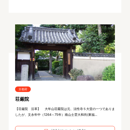
京都府
荘厳院
【荘厳院 沿革】 大年山荘嚴院は元、法性寺５大堂の一つでありま
したが、文永年中（1264～75年）南山士雲大和尚(東福...