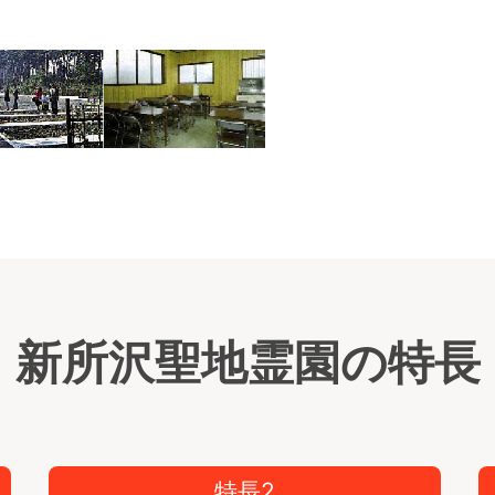
墓所
新所沢聖地霊園の特長
特長2