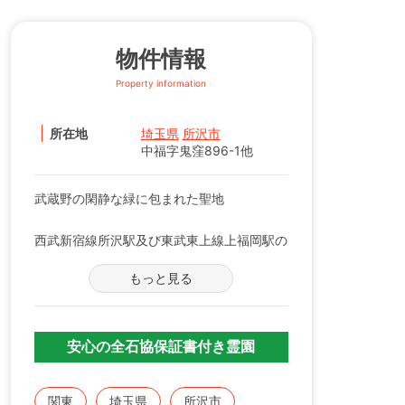
物件情報
Property information
所在地
埼玉県
所沢市
中福字鬼窪896-1他
武蔵野の閑静な緑に包まれた聖地
西武新宿線所沢駅及び東武東上線上福岡駅の
両駅からバス・車とも約10分の距離に位置
もっと見る
し、西武線沿線・東上線沿線両方から大変交
通便の良い霊園です。環境も武蔵野の面影を
残す雑木林に囲まれ、散歩を兼ねて安心して
お墓参りの出来る平坦墓地です。
安心の全石協保証書付き霊園
関東
埼玉県
所沢市