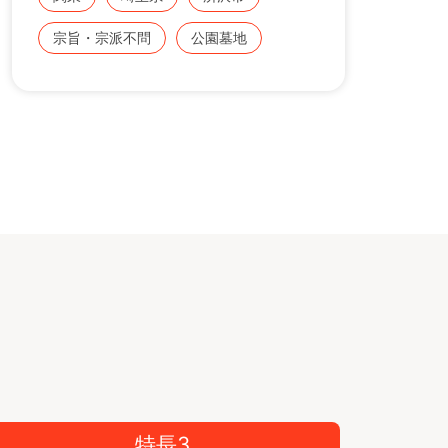
宗旨・宗派不問
公園墓地
特長3