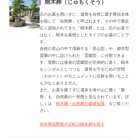
樹木葬（じゅもくそう）
石のお墓を用いずに、遺骨を自然に還す葬法全体
を指して「自然葬」と呼ばれます。その中で最近
広く認知されてきた「樹木葬」とは、石のお墓で
はなく、樹木を墓標としたタイプのお墓のことで
す。
自然の里山の中で埋葬する「里山型」や、都市型
霊園の中に設けられた「霊園型」に分類できま
す。実際には後者の霊園型が圧倒的に多く、樹木
をシンボルとしつつも、遺骨を守るための空間
（カロート）やモニュメントに石材を用いること
も少なくありません。
また、お墓を建てずに遺灰を海や山に撒く「散
骨」も、自然葬の一形態と見なされています。詳
しくは「
樹木葬・自然葬の基礎知識
」をご覧くだ
さい。
奈良県吉野郡大淀町の樹木葬を探す