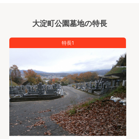
大淀町公園墓地の特長
特長1