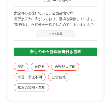
大淀町の管理している、公園墓地です。
墓所は広大に広がっており、斎場も隣接しています。
管理料は、永代分を一括でおさめてしまいますので、
後継者に負担をかけることがありません。
もっと見る
同町内に住所を所有している方に限るりますが、募集
を継続的に行っております。
安心の全石協保証書付き霊園
関西
奈良県
吉野郡大淀町
宗旨・宗派不問
公営墓地
駅近の霊園・墓地