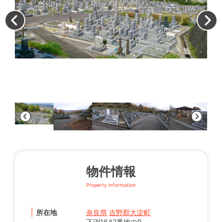
霊
物件情報
Property information
所在地
奈良県
吉野郡大淀町
下渕1642番地の9