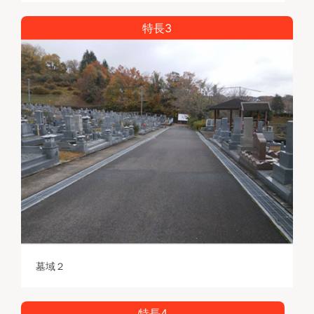
特長3
墓域２
特長4