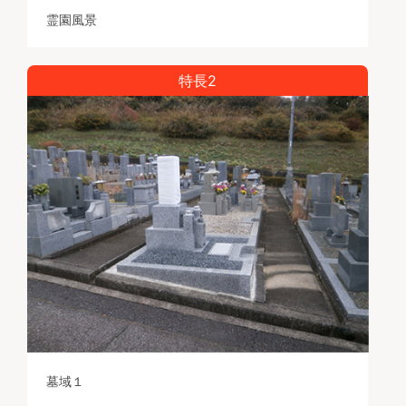
霊園風景
特長2
墓域１