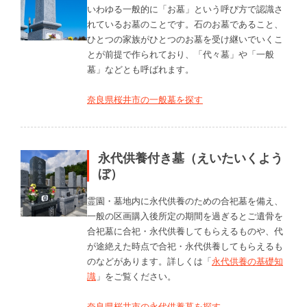
いわゆる一般的に「お墓」という呼び方で認識さ
れているお墓のことです。石のお墓であること、
ひとつの家族がひとつのお墓を受け継いでいくこ
とが前提で作られており、「代々墓」や「一般
墓」などとも呼ばれます。
奈良県桜井市の一般墓を探す
永代供養付き墓（えいたいくよう
ぼ）
霊園・墓地内に永代供養のための合祀墓を備え、
一般の区画購入後所定の期間を過ぎるとご遺骨を
合祀墓に合祀・永代供養してもらえるものや、代
が途絶えた時点で合祀・永代供養してもらえるも
のなどがあります。詳しくは「
永代供養の基礎知
識
」をご覧ください。
奈良県桜井市の永代供養墓を探す