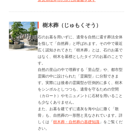
樹木葬（じゅもくそう）
石のお墓を用いずに、遺骨を自然に還す葬法全体
を指して「自然葬」と呼ばれます。その中で最近
広く認知されてきた「樹木葬」とは、石のお墓で
はなく、樹木を墓標としたタイプのお墓のことで
す。
自然の里山の中で埋葬する「里山型」や、都市型
霊園の中に設けられた「霊園型」に分類できま
す。実際には後者の霊園型が圧倒的に多く、樹木
をシンボルとしつつも、遺骨を守るための空間
（カロート）やモニュメントに石材を用いること
も少なくありません。
また、お墓を建てずに遺灰を海や山に撒く「散
骨」も、自然葬の一形態と見なされています。詳
しくは「
樹木葬・自然葬の基礎知識
」をご覧くだ
さい。