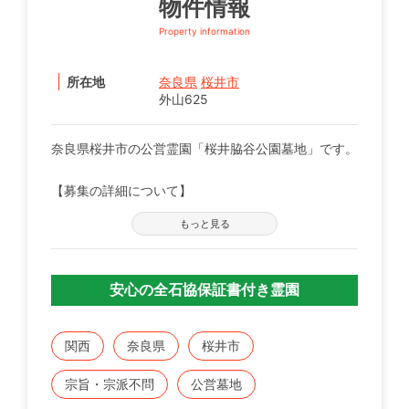
物件情報
Property information
所在地
奈良県
桜井市
外山625
奈良県桜井市の公営霊園「桜井脇谷公園墓地」です。
【募集の詳細について】
管轄の自治体窓口へお問い合わせください。
もっと見る
※募集は不定期で、申込に際する諸条件がございま
す。
安心の全石協保証書付き霊園
既にこちらに区画をお持ちの方で、お持ちのお墓を建
てる、直す、引越すなどをご検討の方は、専門のスタ
ッフが無料でご相談をお受けします。
関西
奈良県
桜井市
お気軽にみんなのお墓 お問い合わせ窓口【0120-12-
宗旨・宗派不問
公営墓地
1440】までご連絡ください。