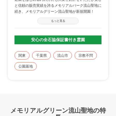
と信頼の販売実績を誇るメモリアルパーク流山聖地に
続き、メモリアルグリーン流山聖地が新規開園！
もっと見る
メモリアルパーク流山聖地の実績もあるうえ、管理棟
が2棟ありますのでご法要も合計100名収容できま
す。
安心の全石協保証書付き霊園
駐車場も200台以上のスペースがありますのでご購入
後も安心です。
関東
千葉県
流山市
宗教不問
公園墓地
メモリアルグリーン流山聖地の特