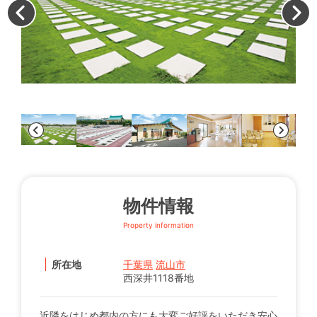
首
物件情報
Property information
所在地
千葉県
流山市
西深井1118番地
近隣をはじめ都内の方にも大変ご好評をいただき安心