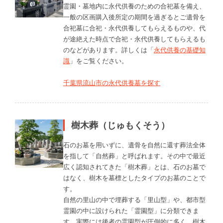
霊園・墓地内に永代供養のための合祀墓を備え、
一般の区画購入後所定の期間を過ぎるとご遺骨を
合祀墓に合祀・永代供養してもらえるものや、代
が途絶えた時点で合祀・永代供養してもらえるも
のなどがあります。詳しくは「
永代供養の基礎知
識
」をご覧ください。
千葉県流山市の永代供養墓を探す
樹木葬（じゅもくそう）
石のお墓を用いずに、遺骨を自然に還す葬法全体
を指して「自然葬」と呼ばれます。その中で最近
広く認知されてきた「樹木葬」とは、石のお墓で
はなく、樹木を墓標としたタイプのお墓のことで
す。
自然の里山の中で埋葬する「里山型」や、都市型
霊園の中に設けられた「霊園型」に分類できま
す。実際には後者の霊園型が圧倒的に多く、樹木