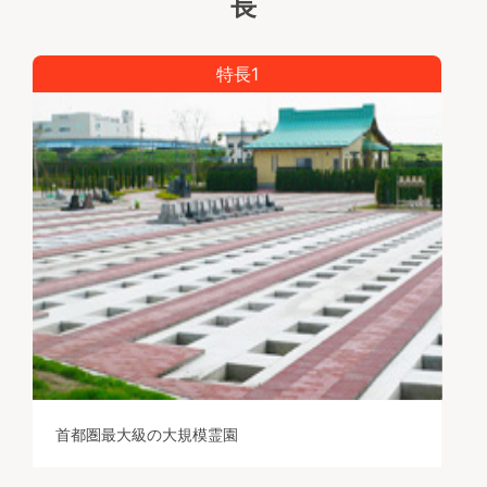
長
特長1
首都圏最大級の大規模霊園