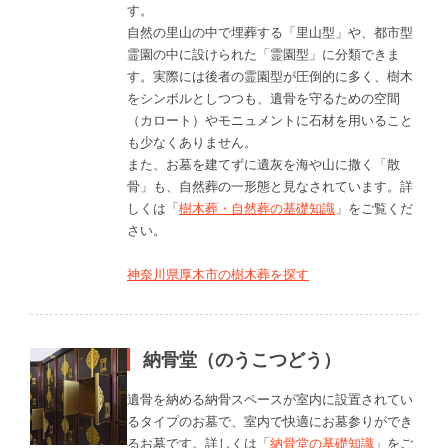
す。
自然の里山の中で埋葬する「里山型」や、都市型
霊園の中に設けられた「霊園型」に分類できま
す。実際には後者の霊園型が圧倒的に多く、樹木
をシンボルとしつつも、遺骨を守るための空間
（カロート）やモニュメントに石材を用いること
も少なくありません。
また、お墓を建てずに遺灰を海や山に撒く「散
骨」も、自然葬の一形態と見なされています。詳
しくは「
樹木葬・自然葬の基礎知識
」をご覧くだ
さい。
神奈川県厚木市の樹木葬を探す
納骨堂（のうこつどう）
遺骨を納める納骨スペースが室内に設置されてい
るタイプのお墓で、室内で快適にお墓参りができ
るお墓です。詳しくは「
納骨堂の基礎知識
」をご