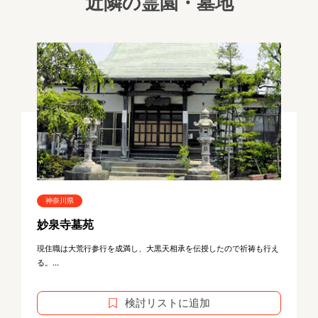
近隣の霊園・墓地
神奈川県
妙泉寺墓苑
現住職は大荒行参行を成満し、大黒天相承を伝授したので祈祷も行え
る。...
検討リストに追加