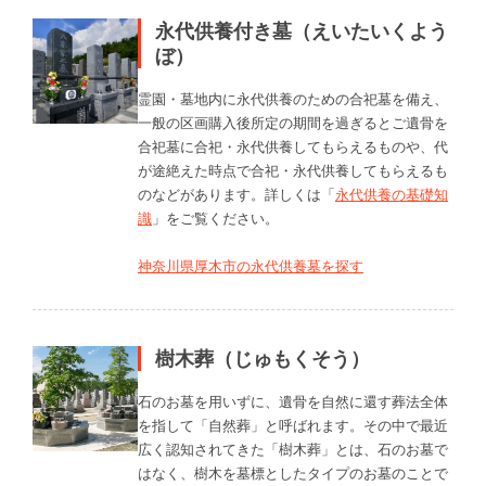
永代供養付き墓（えいたいくよう
ぼ）
霊園・墓地内に永代供養のための合祀墓を備え、
一般の区画購入後所定の期間を過ぎるとご遺骨を
合祀墓に合祀・永代供養してもらえるものや、代
が途絶えた時点で合祀・永代供養してもらえるも
のなどがあります。詳しくは「
永代供養の基礎知
識
」をご覧ください。
神奈川県厚木市の永代供養墓を探す
樹木葬（じゅもくそう）
石のお墓を用いずに、遺骨を自然に還す葬法全体
を指して「自然葬」と呼ばれます。その中で最近
広く認知されてきた「樹木葬」とは、石のお墓で
はなく、樹木を墓標としたタイプのお墓のことで