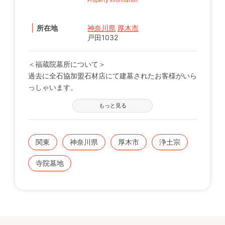
所在地
神奈川県
厚木市
戸田1032
＜福蔵院墓所について＞
過去に全石協加盟石材店にて建墓されたお客様がいら
っしゃいます。
※現在の区画状況につきましては、電話番号【0120-
もっと見る
12-1440】までお問い合わせください。
関東
神奈川県
厚木市
浄土宗
寺院墓地