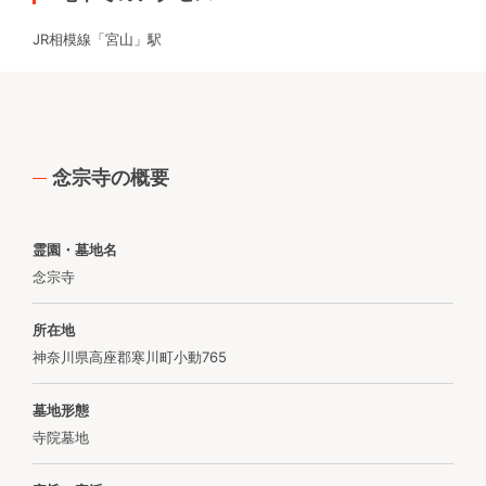
JR相模線「宮山」駅
念宗寺の概要
霊園・墓地名
念宗寺
所在地
神奈川県高座郡寒川町小動765
墓地形態
寺院墓地