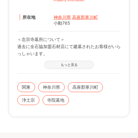
所在地
神奈川県
高座郡寒川町
小動765
＜念宗寺墓所について＞
過去に全石協加盟石材店にて建墓されたお客様がいら
っしゃいます。
※現在の区画状況につきましては、電話番号【0120-
もっと見る
12-1440】までお問い合わせください。
関東
神奈川県
高座郡寒川町
浄土宗
寺院墓地