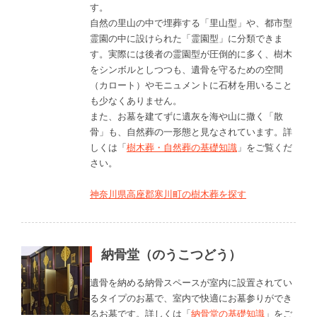
す。
自然の里山の中で埋葬する「里山型」や、都市型
霊園の中に設けられた「霊園型」に分類できま
す。実際には後者の霊園型が圧倒的に多く、樹木
をシンボルとしつつも、遺骨を守るための空間
（カロート）やモニュメントに石材を用いること
も少なくありません。
また、お墓を建てずに遺灰を海や山に撒く「散
骨」も、自然葬の一形態と見なされています。詳
しくは「
樹木葬・自然葬の基礎知識
」をご覧くだ
さい。
神奈川県高座郡寒川町の樹木葬を探す
納骨堂（のうこつどう）
遺骨を納める納骨スペースが室内に設置されてい
るタイプのお墓で、室内で快適にお墓参りができ
るお墓です。詳しくは「
納骨堂の基礎知識
」をご