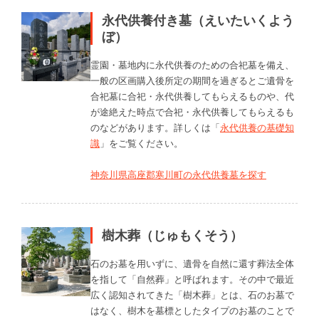
永代供養付き墓（えいたいくよう
ぼ）
霊園・墓地内に永代供養のための合祀墓を備え、
一般の区画購入後所定の期間を過ぎるとご遺骨を
合祀墓に合祀・永代供養してもらえるものや、代
が途絶えた時点で合祀・永代供養してもらえるも
のなどがあります。詳しくは「
永代供養の基礎知
識
」をご覧ください。
神奈川県高座郡寒川町の永代供養墓を探す
樹木葬（じゅもくそう）
石のお墓を用いずに、遺骨を自然に還す葬法全体
を指して「自然葬」と呼ばれます。その中で最近
広く認知されてきた「樹木葬」とは、石のお墓で
はなく、樹木を墓標としたタイプのお墓のことで