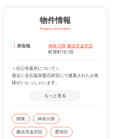
物件情報
Property information
所在地
神奈川県
横浜市金沢区
町屋町16-28
＜伝心寺墓所について＞
過去に全石協加盟石材店にて建墓されたお客
様がいらっしゃいます。
※現在の区画状況につきましては、電話番号
もっと見る
【0120-12-1440】までお問い合わせくださ
い。
関東
神奈川県
横浜市金沢区
曹洞宗