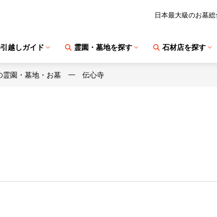
日本最大級のお墓総
の引越しガイド
霊園・墓地を探す
石材店を探す
の霊園・墓地・お墓
伝心寺