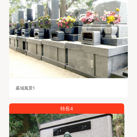
墓域風景1
特長4