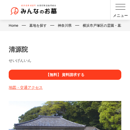
メニュー
Home
墓地を探す
神奈川県
横浜市戸塚区の霊園・墓地・
清源院
せいげんいん
【無料】 資料請求する
地図・交通アクセス