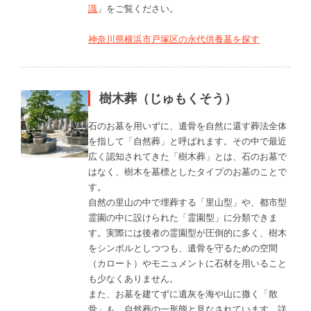
識
」をご覧ください。
神奈川県横浜市戸塚区の永代供養墓を探す
樹木葬（じゅもくそう）
石のお墓を用いずに、遺骨を自然に還す葬法全体
を指して「自然葬」と呼ばれます。その中で最近
広く認知されてきた「樹木葬」とは、石のお墓で
はなく、樹木を墓標としたタイプのお墓のことで
す。
自然の里山の中で埋葬する「里山型」や、都市型
霊園の中に設けられた「霊園型」に分類できま
す。実際には後者の霊園型が圧倒的に多く、樹木
をシンボルとしつつも、遺骨を守るための空間
（カロート）やモニュメントに石材を用いること
も少なくありません。
また、お墓を建てずに遺灰を海や山に撒く「散
骨」も、自然葬の一形態と見なされています。詳