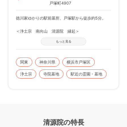
戸塚町4907
徳川家ゆかりの駅前墓所、戸塚駅から徒歩約5分。
＜浄土宗 南向山 清源院 縁起＞
清源院の開基、徳川家康公の側女お万の方は四十余才
もっと見る
で仕を辞し、彦坂小刑部元正に預けられ岡津の草庵に
閑居していましたが、元和二年家康公のご不例を聞き
駿府に参上した際、安阿弥作の阿弥陀像一体を賜りま
関東
神奈川県
横浜市戸塚区
した。 公がご他界の後、この像を安置するため勝地
を求めていたところ、幸い当寺地を得たので、元和六
浄土宗
寺院墓地
駅近の霊園・墓地
年（1620年）に一宇を創建しました。
清源院の名は、お万の方の法号、清源院殿閑誉理崇大
禅定尼に依っています。
静かな境内には、松尾芭蕉の句碑、洪鐘、徳本上人の
名号塔、心中句碑、お万の方の供養碑等があります。
本尊の歯吹阿弥陀如来は、毎年当山の施餓鬼会の際に
ご開帳され、江戸時代には、寺の門前を通る参勤交代
清源院の特長
の大名行列が、槍を横にして通ったと伝えられていま