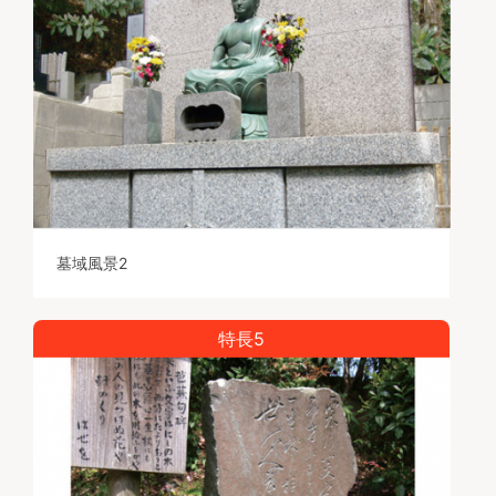
墓域風景2
特長5