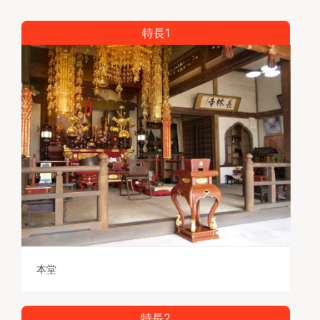
す。
特長1
＜清源院 墓地について＞
・過去の宗旨・宗派は問いません
・清源院（浄土宗）の檀信徒になることが墓地使用の
条件です
・ご遺骨のない方でもお求めになれます
・清源院が手厚くご法要いたします
【価格について】
一区画 永代使用料 2,100,000円より
本堂
特長2