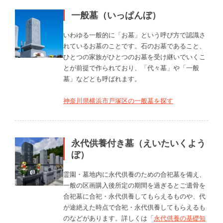
一般墓（いっぱんぼ）
いわゆる一般的に「お墓」という呼び方で認識さ
れているお墓のことです。石のお墓であること、
ひとつの家族がひとつのお墓を受け継いでいくこ
とが前提で作られており、「代々墓」や「一般
墓」などとも呼ばれます。
神奈川県横浜市戸塚区の一般墓を探す
永代供養付き墓（えいたいくよう
ぼ）
霊園・墓地内に永代供養のための合祀墓を備え、
一般の区画購入後所定の期間を過ぎるとご遺骨を
合祀墓に合祀・永代供養してもらえるものや、代
が途絶えた時点で合祀・永代供養してもらえるも
のなどがあります。詳しくは「
永代供養の基礎知