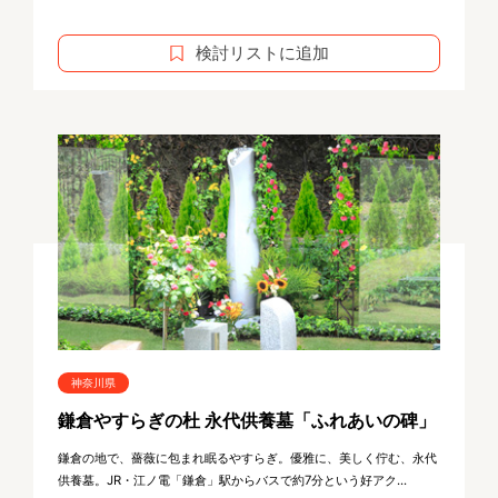
検討リストに追加
神奈川県
鎌倉やすらぎの杜 永代供養墓「ふれあいの碑」
鎌倉の地で、薔薇に包まれ眠るやすらぎ。優雅に、美しく佇む、永代
供養墓。JR・江ノ電「鎌倉」駅からバスで約7分という好アク...