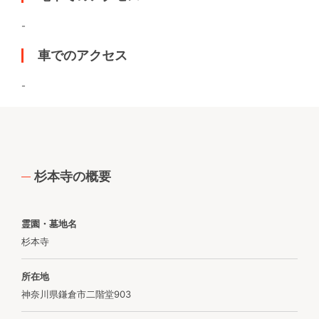
-
車でのアクセス
-
杉本寺の概要
霊園・墓地名
杉本寺
所在地
神奈川県鎌倉市二階堂903