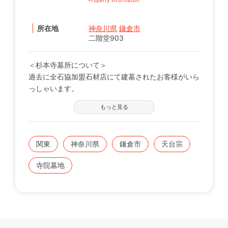
所在地
神奈川県
鎌倉市
二階堂903
＜杉本寺墓所について＞
過去に全石協加盟石材店にて建墓されたお客様がいら
っしゃいます。
※現在、空き区画はありません。
もっと見る
関東
神奈川県
鎌倉市
天台宗
寺院墓地