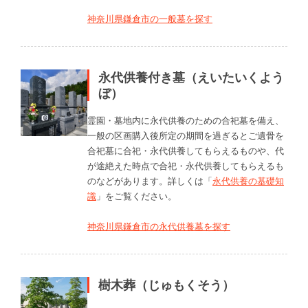
神奈川県鎌倉市の一般墓を探す
永代供養付き墓（えいたいくよう
ぼ）
霊園・墓地内に永代供養のための合祀墓を備え、
一般の区画購入後所定の期間を過ぎるとご遺骨を
合祀墓に合祀・永代供養してもらえるものや、代
が途絶えた時点で合祀・永代供養してもらえるも
のなどがあります。詳しくは「
永代供養の基礎知
識
」をご覧ください。
神奈川県鎌倉市の永代供養墓を探す
樹木葬（じゅもくそう）