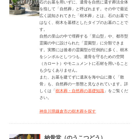
石のお墓を用いずに、遺骨を自然に還す葬法全体
を指して「自然葬」と呼ばれます。その中で最近
広く認知されてきた「樹木葬」とは、石のお墓で
はなく、樹木を墓標としたタイプのお墓のことで
す。
自然の里山の中で埋葬する「里山型」や、都市型
霊園の中に設けられた「霊園型」に分類できま
す。実際には後者の霊園型が圧倒的に多く、樹木
をシンボルとしつつも、遺骨を守るための空間
（カロート）やモニュメントに石材を用いること
も少なくありません。
また、お墓を建てずに遺灰を海や山に撒く「散
骨」も、自然葬の一形態と見なされています。詳
しくは「
樹木葬・自然葬の基礎知識
」をご覧くだ
さい。
神奈川県鎌倉市の樹木葬を探す
納骨堂（のうこつどう）