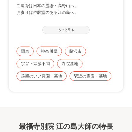
ご遺骨は日本の霊場・高野山へ。
お参りは位牌堂のある江の島へ。
全島が史跡に指定されている江の島は、昔からの霊跡
もっと見る
地です。真言宗の開祖・空海が岩屋に参篭して護摩を
修したと伝えられており、その灰で作った大師の手型
や仏像が残されています。そのうちの一枚が今も江ノ
関東
神奈川県
藤沢市
島神社に宝物として展示されています。
江の島大師ではお預かりしたご遺骨を僧侶が高野山真
宗旨・宗派不問
寺院墓地
言宗総本山金剛峯寺・奥之院までお運びします。霊
山・高野山は、宗旨宗派を超えた日本全国の霊場とし
羨望のいい霊園・墓地
駅近の霊園・墓地
て昔から知られています。
位牌堂（永代供養料：１名）/100万円
（納骨料+経費は一体につき別途15万円かかります）
最福寺別院 江の島大師の特長