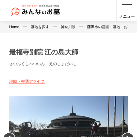
メニュー
Home
墓地を探す
神奈川県
藤沢市の霊園・墓地・お墓
最福寺別院 江の島大師
さいふくじべついん えのしまだいし
地図・交通アクセス