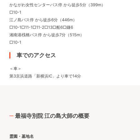
かながわ女性センターバス停 から徒歩5分（399m）
□10-1
江ノ島バス停 から徒歩6分（446m）
□10-1□11-1□11-2□13□船6□鎌6
湘南港桟橋バス停 から徒歩7分（515m）
□10-1
車でのアクセス
＜車＞
第3京浜道路「新横浜IC」より車で14分
最福寺別院 江の島大師の概要
霊園・墓地名