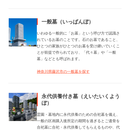
一般墓（いっぱんぼ）
いわゆる一般的に「お墓」という呼び方で認識さ
れているお墓のことです。石のお墓であること、
ひとつの家族がひとつのお墓を受け継いでいくこ
とが前提で作られており、「代々墓」や「一般
墓」などとも呼ばれます。
神奈川県藤沢市の一般墓を探す
永代供養付き墓（えいたいくよう
ぼ）
霊園・墓地内に永代供養のための合祀墓を備え、
一般の区画購入後所定の期間を過ぎるとご遺骨を
合祀墓に合祀・永代供養してもらえるものや、代