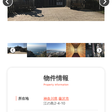
寺
物件情報
Property information
所在地
神奈川県
藤沢市
江の島2-4-10