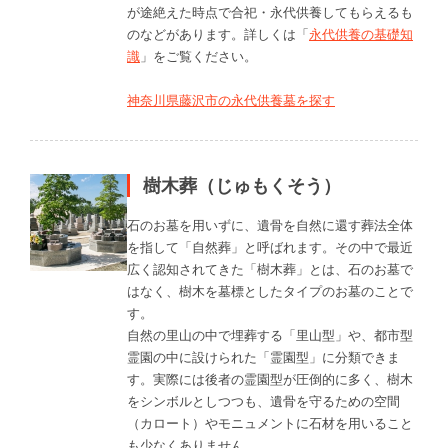
が途絶えた時点で合祀・永代供養してもらえるも
のなどがあります。詳しくは「
永代供養の基礎知
識
」をご覧ください。
神奈川県藤沢市の永代供養墓を探す
樹木葬（じゅもくそう）
石のお墓を用いずに、遺骨を自然に還す葬法全体
を指して「自然葬」と呼ばれます。その中で最近
広く認知されてきた「樹木葬」とは、石のお墓で
はなく、樹木を墓標としたタイプのお墓のことで
す。
自然の里山の中で埋葬する「里山型」や、都市型
霊園の中に設けられた「霊園型」に分類できま
す。実際には後者の霊園型が圧倒的に多く、樹木
をシンボルとしつつも、遺骨を守るための空間
（カロート）やモニュメントに石材を用いること
も少なくありません。