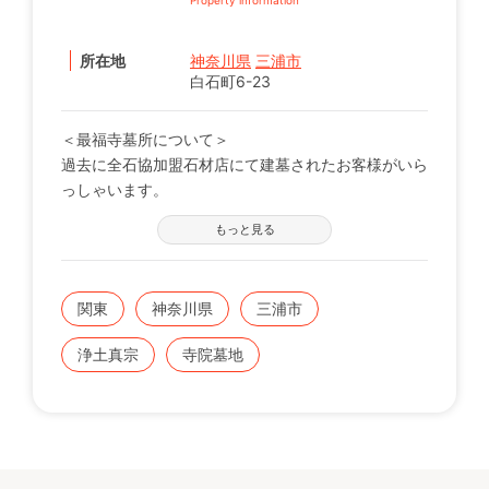
所在地
神奈川県
三浦市
白石町6-23
＜最福寺墓所について＞
過去に全石協加盟石材店にて建墓されたお客様がいら
っしゃいます。
※現在の区画状況につきましては、電話番号【0120-
もっと見る
12-1440】までお問い合わせください。
関東
神奈川県
三浦市
浄土真宗
寺院墓地