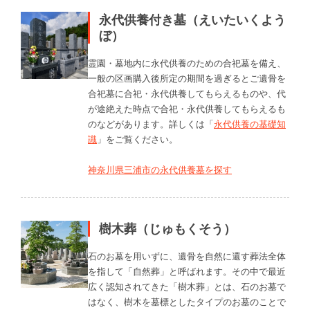
永代供養付き墓（えいたいくよう
ぼ）
霊園・墓地内に永代供養のための合祀墓を備え、
一般の区画購入後所定の期間を過ぎるとご遺骨を
合祀墓に合祀・永代供養してもらえるものや、代
が途絶えた時点で合祀・永代供養してもらえるも
のなどがあります。詳しくは「
永代供養の基礎知
識
」をご覧ください。
神奈川県三浦市の永代供養墓を探す
樹木葬（じゅもくそう）
石のお墓を用いずに、遺骨を自然に還す葬法全体
を指して「自然葬」と呼ばれます。その中で最近
広く認知されてきた「樹木葬」とは、石のお墓で
はなく、樹木を墓標としたタイプのお墓のことで