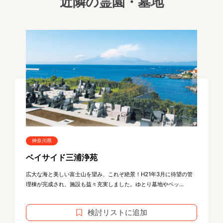
近隣の霊園・墓地
神奈川県
ベイサイド三浦浄苑
広大な海と美しい富士山を望み、これぞ絶景！H21年3月に待望の管
理棟が完成され、施設も益々充実しました。ゆとり墓地やペッ...
検討リストに追加