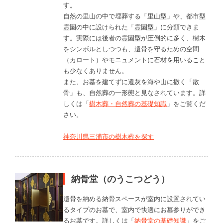
す。
自然の里山の中で埋葬する「里山型」や、都市型
霊園の中に設けられた「霊園型」に分類できま
す。実際には後者の霊園型が圧倒的に多く、樹木
をシンボルとしつつも、遺骨を守るための空間
（カロート）やモニュメントに石材を用いること
も少なくありません。
また、お墓を建てずに遺灰を海や山に撒く「散
骨」も、自然葬の一形態と見なされています。詳
しくは「
樹木葬・自然葬の基礎知識
」をご覧くだ
さい。
神奈川県三浦市の樹木葬を探す
納骨堂（のうこつどう）
遺骨を納める納骨スペースが室内に設置されてい
るタイプのお墓で、室内で快適にお墓参りができ
るお墓です。詳しくは「
納骨堂の基礎知識
」をご