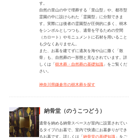
す。
自然の里山の中で埋葬する「里山型」や、都市型
霊園の中に設けられた「霊園型」に分類できま
す。実際には後者の霊園型が圧倒的に多く、樹木
をシンボルとしつつも、遺骨を守るための空間
（カロート）やモニュメントに石材を用いること
も少なくありません。
また、お墓を建てずに遺灰を海や山に撒く「散
骨」も、自然葬の一形態と見なされています。詳
しくは「
樹木葬・自然葬の基礎知識
」をご覧くだ
さい。
神奈川県鎌倉市の樹木葬を探す
納骨堂（のうこつどう）
遺骨を納める納骨スペースが室内に設置されてい
るタイプのお墓で、室内で快適にお墓参りができ
るお墓です。詳しくは「
納骨堂の基礎知識
」をご