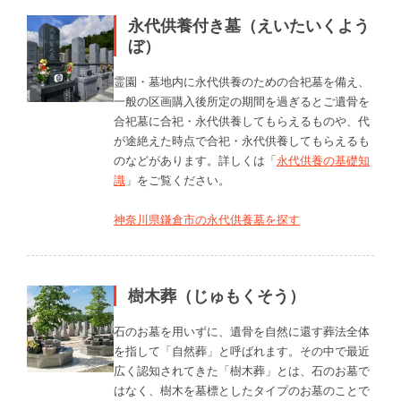
永代供養付き墓（えいたいくよう
ぼ）
霊園・墓地内に永代供養のための合祀墓を備え、
一般の区画購入後所定の期間を過ぎるとご遺骨を
合祀墓に合祀・永代供養してもらえるものや、代
が途絶えた時点で合祀・永代供養してもらえるも
のなどがあります。詳しくは「
永代供養の基礎知
識
」をご覧ください。
神奈川県鎌倉市の永代供養墓を探す
樹木葬（じゅもくそう）
石のお墓を用いずに、遺骨を自然に還す葬法全体
を指して「自然葬」と呼ばれます。その中で最近
広く認知されてきた「樹木葬」とは、石のお墓で
はなく、樹木を墓標としたタイプのお墓のことで