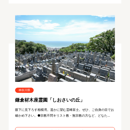
神奈川県
鎌倉材木座霊園「しおさいの丘」
眼下に見下ろす相模湾。遥かに望む霊峰富士。ぜひ、ご自身の目でお
確かめ下さい。●宗教不問キリスト教・無宗教の方など、どなた...