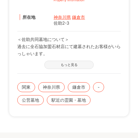
所在地
神奈川県
鎌倉市
佐助2-3
＜佐助共同墓地について＞
過去に全石協加盟石材店にて建墓されたお客様がいら
っしゃいます。
※現在の区画状況につきましては、電話番号【0120-
もっと見る
12-1440】までお問い合わせください。
関東
神奈川県
鎌倉市
-
公営墓地
駅近の霊園・墓地