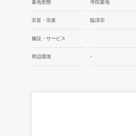
墓地形態
寺院墓地
宗旨・宗派
臨済宗
施設・サービス
周辺環境
-