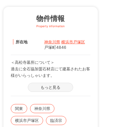
物件情報
Property information
所在地
神奈川県
横浜市戸塚区
戸塚町4846
＜高松寺墓所について＞
過去に全石協加盟石材店にて建墓されたお客
様がいらっしゃいます。
※現在の区画状況につきましては、電話番号
もっと見る
【0120-12-1440】までお問い合わせくださ
い。
関東
神奈川県
横浜市戸塚区
臨済宗