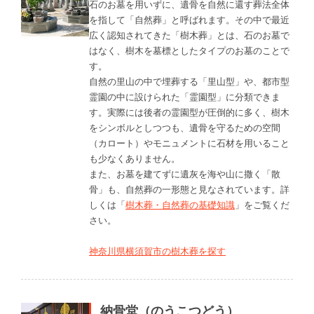
石のお墓を用いずに、遺骨を自然に還す葬法全体
を指して「自然葬」と呼ばれます。その中で最近
広く認知されてきた「樹木葬」とは、石のお墓で
はなく、樹木を墓標としたタイプのお墓のことで
す。
自然の里山の中で埋葬する「里山型」や、都市型
霊園の中に設けられた「霊園型」に分類できま
す。実際には後者の霊園型が圧倒的に多く、樹木
をシンボルとしつつも、遺骨を守るための空間
（カロート）やモニュメントに石材を用いること
も少なくありません。
また、お墓を建てずに遺灰を海や山に撒く「散
骨」も、自然葬の一形態と見なされています。詳
しくは「
樹木葬・自然葬の基礎知識
」をご覧くだ
さい。
神奈川県横須賀市の樹木葬を探す
納骨堂（のうこつどう）