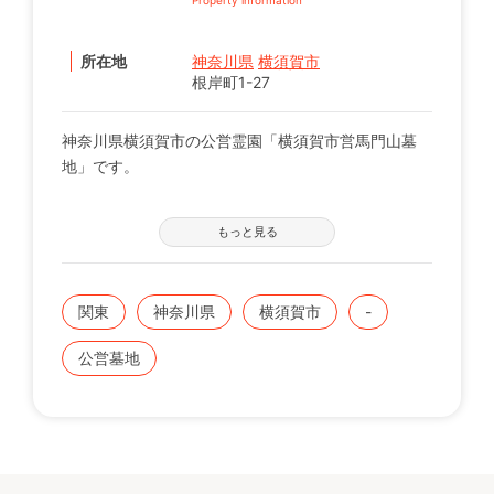
所在地
神奈川県
横須賀市
根岸町1-27
神奈川県横須賀市の公営霊園「横須賀市営馬門山墓
地」です。
【募集の詳細について】
もっと見る
管轄の自治体窓口へお問い合わせください。
※募集は不定期で、申込に際する諸条件がございま
す。
関東
神奈川県
横須賀市
-
既にこちらに区画をお持ちの方で、お持ちのお墓を建
公営墓地
てる、直す、引越すなどをご検討の方は、専門のスタ
ッフが無料でご相談をお受けします。
お気軽にみんなのお墓 お問い合わせ窓口【0120-12-
1440】までご連絡ください。