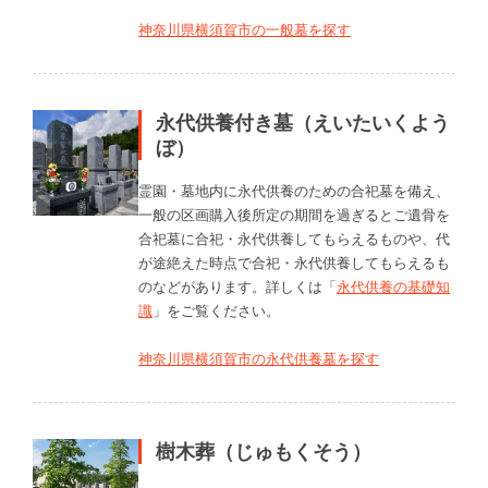
神奈川県横須賀市の一般墓を探す
永代供養付き墓（えいたいくよう
ぼ）
霊園・墓地内に永代供養のための合祀墓を備え、
一般の区画購入後所定の期間を過ぎるとご遺骨を
合祀墓に合祀・永代供養してもらえるものや、代
が途絶えた時点で合祀・永代供養してもらえるも
のなどがあります。詳しくは「
永代供養の基礎知
識
」をご覧ください。
神奈川県横須賀市の永代供養墓を探す
樹木葬（じゅもくそう）