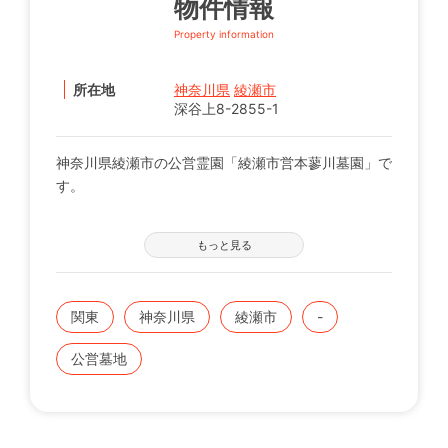
物件情報
Property information
所在地
神奈川県
綾瀬市
深谷上8-2855-1
神奈川県綾瀬市の公営霊園「綾瀬市営本蓼川墓園」で
す。
【募集の詳細について】
もっと見る
管轄の自治体窓口へお問い合わせください。
※募集は不定期で、申込に際する諸条件がございま
す。
関東
神奈川県
綾瀬市
-
既にこちらに区画をお持ちの方で、お持ちのお墓を建
公営墓地
てる、直す、引越すなどをご検討の方は、専門のスタ
ッフが無料でご相談をお受けします。
お気軽にみんなのお墓 お問い合わせ窓口【0120-12-