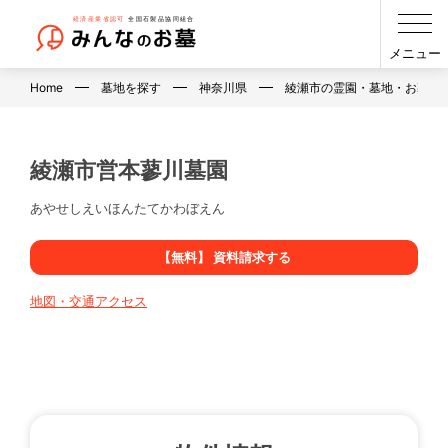
メニュー
Home
墓地を探す
神奈川県
綾瀬市の霊園・墓地・お墓
綾瀬市営本蓼川墓園
あやせしえいほんたてかわぼえん
【無料】 資料請求する
地図・交通アクセス