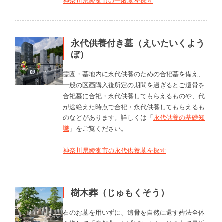
神奈川県綾瀬市の一般墓を探す
永代供養付き墓（えいたいくよう
ぼ）
霊園・墓地内に永代供養のための合祀墓を備え、
一般の区画購入後所定の期間を過ぎるとご遺骨を
合祀墓に合祀・永代供養してもらえるものや、代
が途絶えた時点で合祀・永代供養してもらえるも
のなどがあります。詳しくは「
永代供養の基礎知
識
」をご覧ください。
神奈川県綾瀬市の永代供養墓を探す
樹木葬（じゅもくそう）
石のお墓を用いずに、遺骨を自然に還す葬法全体