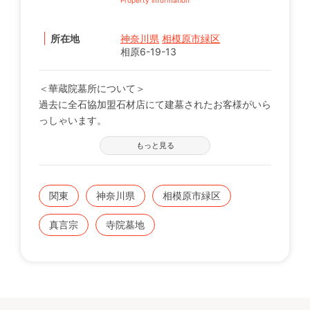
所在地
神奈川県
相模原市緑区
相原6-19-13
＜華蔵院墓所について＞
過去に全石協加盟石材店にて建墓されたお客様がいら
っしゃいます。
※現在の区画状況につきましては、電話番号【0120-
もっと見る
12-1440】までお問い合わせください。
関東
神奈川県
相模原市緑区
真言宗
寺院墓地