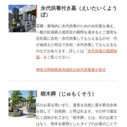
永代供養付き墓（えいたいくよう
ぼ）
霊園・墓地内に永代供養のための合祀墓を備え、
一般の区画購入後所定の期間を過ぎるとご遺骨を
合祀墓に合祀・永代供養してもらえるものや、代
が途絶えた時点で合祀・永代供養してもらえるも
のなどがあります。詳しくは「
永代供養の基礎知
識
」をご覧ください。
神奈川県相模原市緑区の永代供養墓を探す
樹木葬（じゅもくそう）
石のお墓を用いずに、遺骨を自然に還す葬法全体
を指して「自然葬」と呼ばれます。その中で最近
広く認知されてきた「樹木葬」とは、石のお墓で
はなく、樹木を墓標としたタイプのお墓のことで