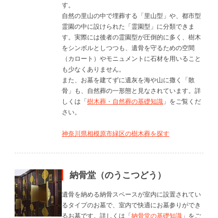
す。
自然の里山の中で埋葬する「里山型」や、都市型
霊園の中に設けられた「霊園型」に分類できま
す。実際には後者の霊園型が圧倒的に多く、樹木
をシンボルとしつつも、遺骨を守るための空間
（カロート）やモニュメントに石材を用いること
も少なくありません。
また、お墓を建てずに遺灰を海や山に撒く「散
骨」も、自然葬の一形態と見なされています。詳
しくは「
樹木葬・自然葬の基礎知識
」をご覧くだ
さい。
神奈川県相模原市緑区の樹木葬を探す
納骨堂（のうこつどう）
遺骨を納める納骨スペースが室内に設置されてい
るタイプのお墓で、室内で快適にお墓参りができ
るお墓です。詳しくは「
納骨堂の基礎知識
」をご