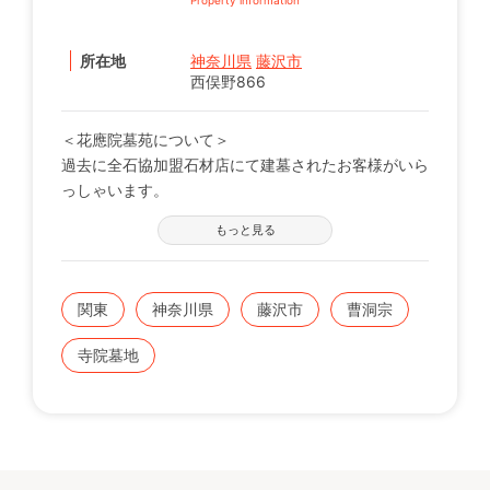
所在地
神奈川県
藤沢市
西俣野866
＜花應院墓苑について＞
過去に全石協加盟石材店にて建墓されたお客様がいら
っしゃいます。
※現在の区画状況につきましては、電話番号【0120-
もっと見る
12-1440】までお問い合わせください。
関東
神奈川県
藤沢市
曹洞宗
寺院墓地