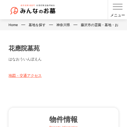
メニュー
Home
墓地を探す
神奈川県
藤沢市の霊園・墓地・お墓
花應院墓苑
はなおういんぼえん
地図・交通アクセス
物件情報
Property information