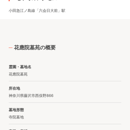
小田急江ノ島線「六会日大前」駅
花應院墓苑の概要
霊園・墓地名
花應院墓苑
所在地
神奈川県藤沢市西俣野866
墓地形態
寺院墓地