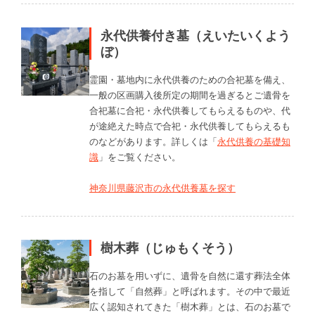
永代供養付き墓（えいたいくよう
ぼ）
霊園・墓地内に永代供養のための合祀墓を備え、
一般の区画購入後所定の期間を過ぎるとご遺骨を
合祀墓に合祀・永代供養してもらえるものや、代
が途絶えた時点で合祀・永代供養してもらえるも
のなどがあります。詳しくは「
永代供養の基礎知
識
」をご覧ください。
神奈川県藤沢市の永代供養墓を探す
樹木葬（じゅもくそう）
石のお墓を用いずに、遺骨を自然に還す葬法全体
を指して「自然葬」と呼ばれます。その中で最近
広く認知されてきた「樹木葬」とは、石のお墓で