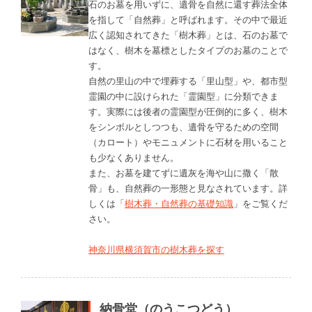
石のお墓を用いずに、遺骨を自然に還す葬法全体
を指して「自然葬」と呼ばれます。その中で最近
広く認知されてきた「樹木葬」とは、石のお墓で
はなく、樹木を墓標としたタイプのお墓のことで
す。
自然の里山の中で埋葬する「里山型」や、都市型
霊園の中に設けられた「霊園型」に分類できま
す。実際には後者の霊園型が圧倒的に多く、樹木
をシンボルとしつつも、遺骨を守るための空間
（カロート）やモニュメントに石材を用いること
も少なくありません。
また、お墓を建てずに遺灰を海や山に撒く「散
骨」も、自然葬の一形態と見なされています。詳
しくは「
樹木葬・自然葬の基礎知識
」をご覧くだ
さい。
神奈川県横須賀市の樹木葬を探す
納骨堂（のうこつどう）