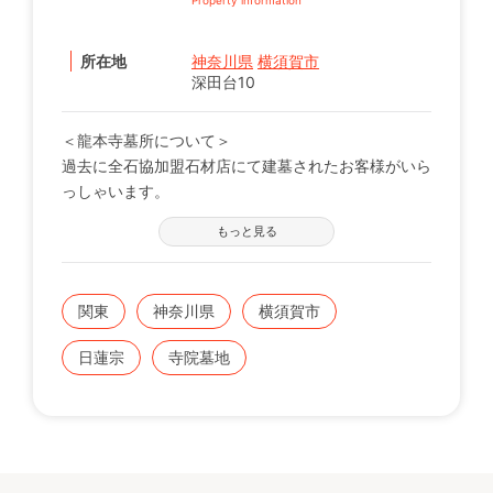
所在地
神奈川県
横須賀市
深田台10
＜龍本寺墓所について＞
過去に全石協加盟石材店にて建墓されたお客様がいら
っしゃいます。
※現在の区画状況につきましては、電話番号【0120-
もっと見る
12-1440】までお問い合わせください。
関東
神奈川県
横須賀市
日蓮宗
寺院墓地