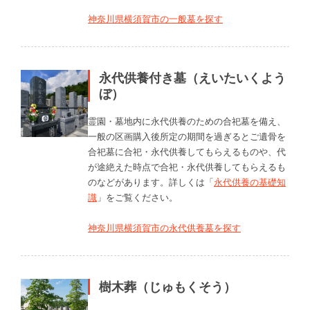
神奈川県横須賀市の一般墓を探す
永代供養付き墓（えいたいくよう
ぼ）
霊園・墓地内に永代供養のための合祀墓を備え、
一般の区画購入後所定の期間を過ぎるとご遺骨を
合祀墓に合祀・永代供養してもらえるものや、代
が途絶えた時点で合祀・永代供養してもらえるも
のなどがあります。詳しくは「
永代供養の基礎知
識
」をご覧ください。
神奈川県横須賀市の永代供養墓を探す
樹木葬（じゅもくそう）