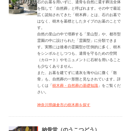
石のお墓を用いずに、遺骨を自然に還す葬法全体
を指して「自然葬」と呼ばれます。その中で最近
広く認知されてきた「樹木葬」とは、石のお墓で
はなく、樹木を墓標としたタイプのお墓のことで
す。
自然の里山の中で埋葬する「里山型」や、都市型
霊園の中に設けられた「霊園型」に分類できま
す。実際には後者の霊園型が圧倒的に多く、樹木
をシンボルとしつつも、遺骨を守るための空間
（カロート）やモニュメントに石材を用いること
も少なくありません。
また、お墓を建てずに遺灰を海や山に撒く「散
骨」も、自然葬の一形態と見なされています。詳
しくは「
樹木葬・自然葬の基礎知識
」をご覧くだ
さい。
神奈川県鎌倉市の樹木葬を探す
納骨堂（のうこつどう）