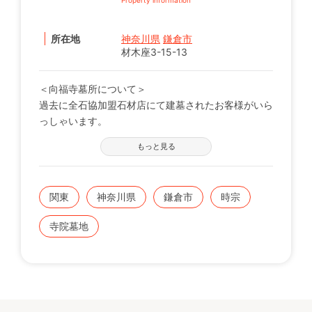
所在地
神奈川県
鎌倉市
材木座3-15-13
＜向福寺墓所について＞
過去に全石協加盟石材店にて建墓されたお客様がいら
っしゃいます。
※現在の区画状況につきましては、電話番号【0120-
もっと見る
12-1440】までお問い合わせください。
関東
神奈川県
鎌倉市
時宗
寺院墓地