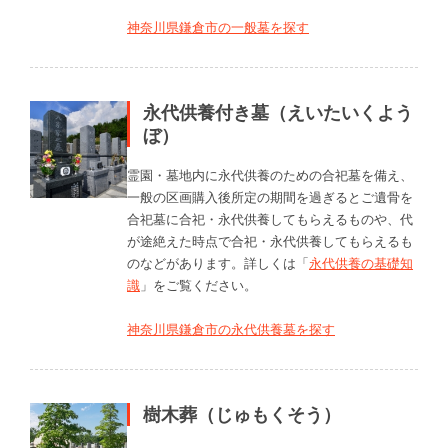
神奈川県鎌倉市の一般墓を探す
永代供養付き墓（えいたいくよう
ぼ）
霊園・墓地内に永代供養のための合祀墓を備え、
一般の区画購入後所定の期間を過ぎるとご遺骨を
合祀墓に合祀・永代供養してもらえるものや、代
が途絶えた時点で合祀・永代供養してもらえるも
のなどがあります。詳しくは「
永代供養の基礎知
識
」をご覧ください。
神奈川県鎌倉市の永代供養墓を探す
樹木葬（じゅもくそう）