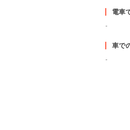
電車
-
車で
-