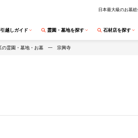
日本最大級のお墓総
の引越しガイド
霊園・墓地を探す
石材店を探す
区の霊園・墓地・お墓
宗興寺