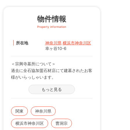
物件情報
Property information
所在地
神奈川県
横浜市神奈川区
幸ヶ谷10-6
＜宗興寺墓所について＞
過去に全石協加盟石材店にて建墓されたお客
様がいらっしゃいます。
※現在の区画状況につきましては、電話番号
もっと見る
【0120-12-1440】までお問い合わせくださ
い。
関東
神奈川県
横浜市神奈川区
曹洞宗