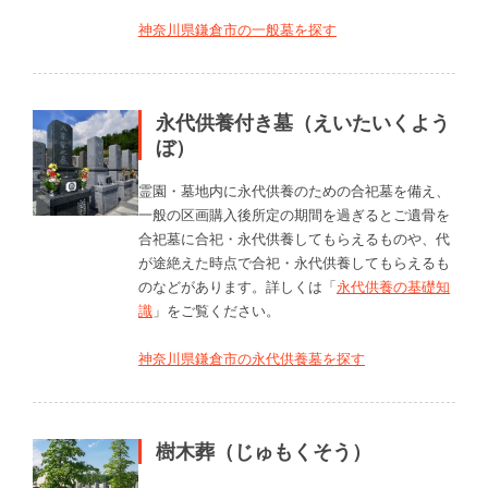
神奈川県鎌倉市の一般墓を探す
永代供養付き墓（えいたいくよう
ぼ）
霊園・墓地内に永代供養のための合祀墓を備え、
一般の区画購入後所定の期間を過ぎるとご遺骨を
合祀墓に合祀・永代供養してもらえるものや、代
が途絶えた時点で合祀・永代供養してもらえるも
のなどがあります。詳しくは「
永代供養の基礎知
識
」をご覧ください。
神奈川県鎌倉市の永代供養墓を探す
樹木葬（じゅもくそう）