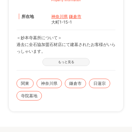
所在地
神奈川県
鎌倉市
大町1-15-1
＜妙本寺墓所について＞
過去に全石協加盟石材店にて建墓されたお客様がいら
っしゃいます。
※現在の区画状況につきましては、電話番号【0120-
もっと見る
12-1440】までお問い合わせください。
関東
神奈川県
鎌倉市
日蓮宗
寺院墓地