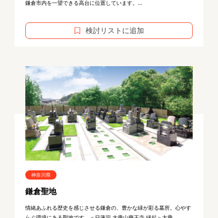
鎌倉市内を一望できる高台に位置しています。...
検討リストに追加
神奈川県
鎌倉聖地
情緒あふれる歴史を感じさせる鎌倉の、豊かな緑が彩る墓所。心やす
らぐ環境にある聖地です。＜日蓮宗 大乗山藥王寺 縁起＞大乗...