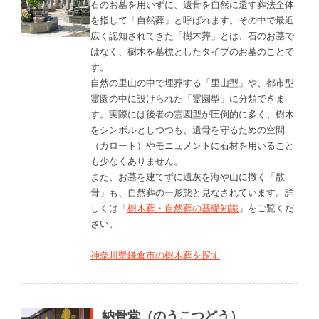
石のお墓を用いずに、遺骨を自然に還す葬法全体
を指して「自然葬」と呼ばれます。その中で最近
広く認知されてきた「樹木葬」とは、石のお墓で
はなく、樹木を墓標としたタイプのお墓のことで
す。
自然の里山の中で埋葬する「里山型」や、都市型
霊園の中に設けられた「霊園型」に分類できま
す。実際には後者の霊園型が圧倒的に多く、樹木
をシンボルとしつつも、遺骨を守るための空間
（カロート）やモニュメントに石材を用いること
も少なくありません。
また、お墓を建てずに遺灰を海や山に撒く「散
骨」も、自然葬の一形態と見なされています。詳
しくは「
樹木葬・自然葬の基礎知識
」をご覧くだ
さい。
神奈川県鎌倉市の樹木葬を探す
納骨堂（のうこつどう）