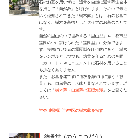
石のお墓を用いずに、遺骨を自然に還す葬法全体
を指して「自然葬」と呼ばれます。その中で最近
広く認知されてきた「樹木葬」とは、石のお墓で
はなく、樹木を墓標としたタイプのお墓のことで
す。
自然の里山の中で埋葬する「里山型」や、都市型
霊園の中に設けられた「霊園型」に分類できま
す。実際には後者の霊園型が圧倒的に多く、樹木
をシンボルとしつつも、遺骨を守るための空間
（カロート）やモニュメントに石材を用いること
も少なくありません。
また、お墓を建てずに遺灰を海や山に撒く「散
骨」も、自然葬の一形態と見なされています。詳
しくは「
樹木葬・自然葬の基礎知識
」をご覧くだ
さい。
神奈川県横浜市中区の樹木葬を探す
納骨堂（のうこつどう）