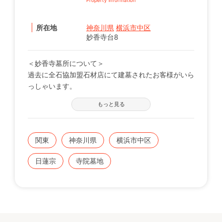
所在地
神奈川県
横浜市中区
妙香寺台8
＜妙香寺墓所について＞
過去に全石協加盟石材店にて建墓されたお客様がいら
っしゃいます。
※現在の区画状況につきましては、電話番号【0120-
もっと見る
12-1440】までお問い合わせください。
関東
神奈川県
横浜市中区
日蓮宗
寺院墓地