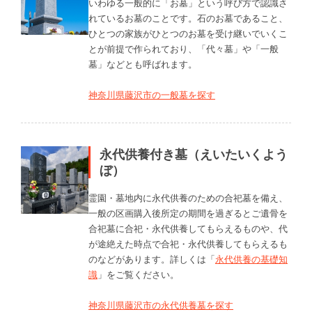
いわゆる一般的に「お墓」という呼び方で認識さ
れているお墓のことです。石のお墓であること、
ひとつの家族がひとつのお墓を受け継いでいくこ
とが前提で作られており、「代々墓」や「一般
墓」などとも呼ばれます。
神奈川県藤沢市の一般墓を探す
永代供養付き墓（えいたいくよう
ぼ）
霊園・墓地内に永代供養のための合祀墓を備え、
一般の区画購入後所定の期間を過ぎるとご遺骨を
合祀墓に合祀・永代供養してもらえるものや、代
が途絶えた時点で合祀・永代供養してもらえるも
のなどがあります。詳しくは「
永代供養の基礎知
識
」をご覧ください。
神奈川県藤沢市の永代供養墓を探す