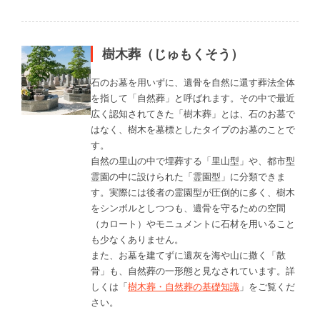
樹木葬（じゅもくそう）
石のお墓を用いずに、遺骨を自然に還す葬法全体
を指して「自然葬」と呼ばれます。その中で最近
広く認知されてきた「樹木葬」とは、石のお墓で
はなく、樹木を墓標としたタイプのお墓のことで
す。
自然の里山の中で埋葬する「里山型」や、都市型
霊園の中に設けられた「霊園型」に分類できま
す。実際には後者の霊園型が圧倒的に多く、樹木
をシンボルとしつつも、遺骨を守るための空間
（カロート）やモニュメントに石材を用いること
も少なくありません。
また、お墓を建てずに遺灰を海や山に撒く「散
骨」も、自然葬の一形態と見なされています。詳
しくは「
樹木葬・自然葬の基礎知識
」をご覧くだ
さい。