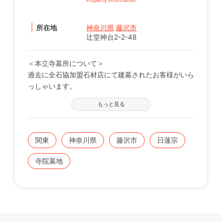
所在地
神奈川県
藤沢市
辻堂神台2-2-48
＜本立寺墓所について＞
過去に全石協加盟石材店にて建墓されたお客様がいら
っしゃいます。
※現在の区画状況につきましては、電話番号【0120-
もっと見る
12-1440】までお問い合わせください。
関東
神奈川県
藤沢市
日蓮宗
寺院墓地