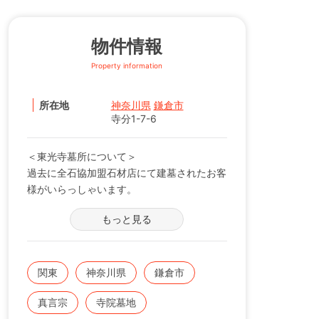
物件情報
Property information
所在地
神奈川県
鎌倉市
寺分1-7-6
＜東光寺墓所について＞
過去に全石協加盟石材店にて建墓されたお客
様がいらっしゃいます。
※現在の区画状況につきましては、電話番号
もっと見る
【0120-12-1440】までお問い合わせくださ
い。
宗旨・宗派：高野山真言宗
関東
神奈川県
鎌倉市
真言宗
寺院墓地