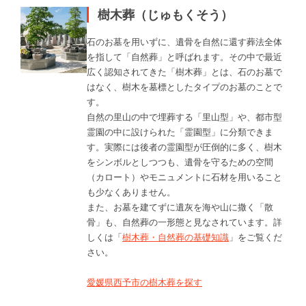
樹木葬（じゅもくそう）
石のお墓を用いずに、遺骨を自然に還す葬法全体
を指して「自然葬」と呼ばれます。その中で最近
広く認知されてきた「樹木葬」とは、石のお墓で
はなく、樹木を墓標としたタイプのお墓のことで
す。
自然の里山の中で埋葬する「里山型」や、都市型
霊園の中に設けられた「霊園型」に分類できま
す。実際には後者の霊園型が圧倒的に多く、樹木
をシンボルとしつつも、遺骨を守るための空間
（カロート）やモニュメントに石材を用いること
も少なくありません。
また、お墓を建てずに遺灰を海や山に撒く「散
骨」も、自然葬の一形態と見なされています。詳
しくは「
樹木葬・自然葬の基礎知識
」をご覧くだ
さい。
愛媛県西予市の樹木葬を探す