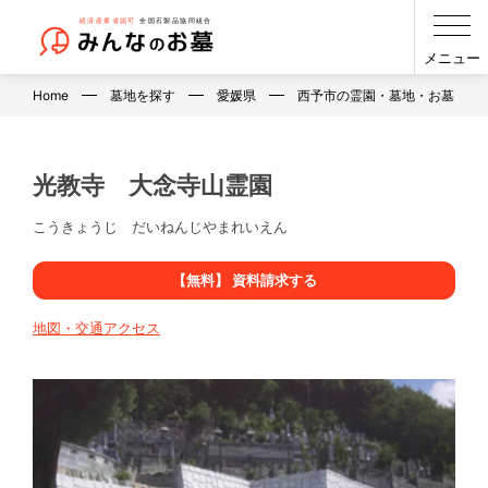
メニュー
Home
墓地を探す
愛媛県
西予市の霊園・墓地・お墓
光教寺 大念寺山霊園
こうきょうじ だいねんじやまれいえん
【無料】 資料請求する
地図・交通アクセス