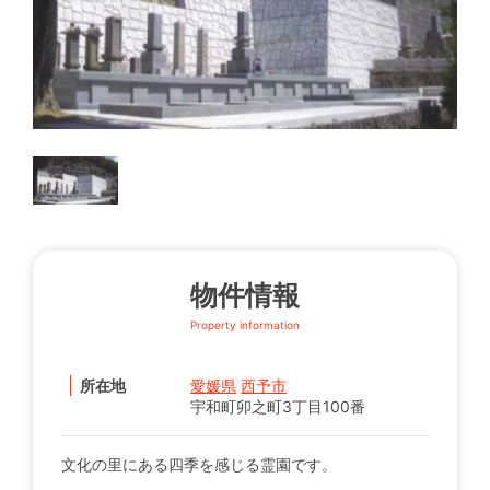
物件情報
Property information
所在地
愛媛県
西予市
宇和町卯之町3丁目100番
文化の里にある四季を感じる霊園です。