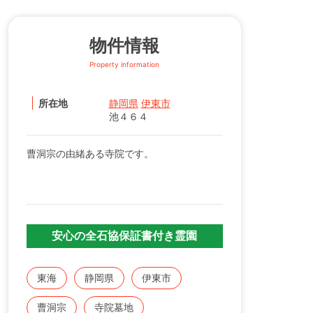
物件情報
Property information
所在地
静岡県
伊東市
池４６４
曹洞宗の由緒ある寺院です。
安心の全石協保証書付き霊園
東海
静岡県
伊東市
曹洞宗
寺院墓地