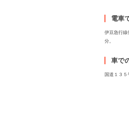
電車
伊豆急行線
分。
車で
国道１３５