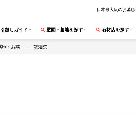
日本最大級のお墓総
の引越しガイド
霊園・墓地を探す
石材店を探す
墓地・お墓
龍渓院