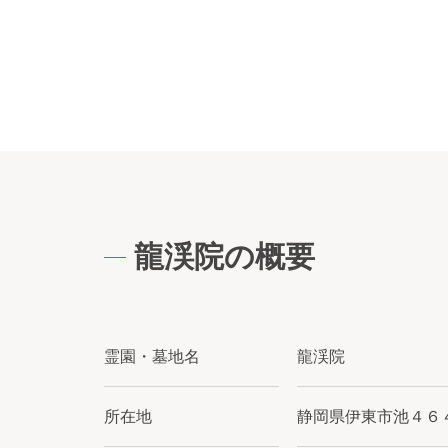
龍渓院の概要
霊園・墓地名
龍渓院
所在地
静岡県伊東市池４６