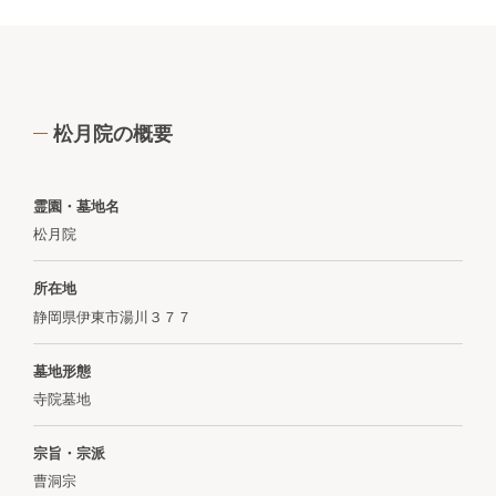
松月院の概要
霊園・墓地名
松月院
所在地
静岡県伊東市湯川３７７
墓地形態
寺院墓地
宗旨・宗派
曹洞宗