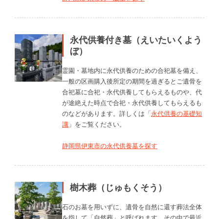
永代供養付き墓（えいたいくよう
ぼ）
霊園・墓地内に永代供養のための合祀墓を備え、
一般の区画購入後所定の期間を過ぎるとご遺骨を
合祀墓に合祀・永代供養してもらえるものや、代
が途絶えた時点で合祀・永代供養してもらえるも
のなどがあります。詳しくは「
永代供養の基礎知
識
」をご覧ください。
静岡県伊東市の永代供養墓を探す
樹木葬（じゅもくそう）
石のお墓を用いずに、遺骨を自然に還す葬法全体
を指して「自然葬」と呼ばれます。その中で最近