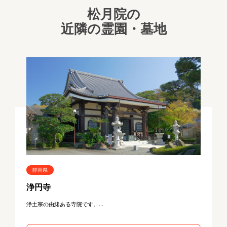
松月院の
近隣の霊園・墓地
静岡県
浄円寺
浄土宗の由緒ある寺院です。...