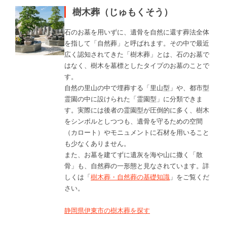
樹木葬（じゅもくそう）
石のお墓を用いずに、遺骨を自然に還す葬法全体
を指して「自然葬」と呼ばれます。その中で最近
広く認知されてきた「樹木葬」とは、石のお墓で
はなく、樹木を墓標としたタイプのお墓のことで
す。
自然の里山の中で埋葬する「里山型」や、都市型
霊園の中に設けられた「霊園型」に分類できま
す。実際には後者の霊園型が圧倒的に多く、樹木
をシンボルとしつつも、遺骨を守るための空間
（カロート）やモニュメントに石材を用いること
も少なくありません。
また、お墓を建てずに遺灰を海や山に撒く「散
骨」も、自然葬の一形態と見なされています。詳
しくは「
樹木葬・自然葬の基礎知識
」をご覧くだ
さい。
静岡県伊東市の樹木葬を探す