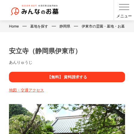
メニュー
Home
墓地を探す
静岡県
伊東市の霊園・墓地・お墓
安立寺（静岡県伊東市）
あんりゅうじ
【無料】 資料請求する
地図・交通アクセス