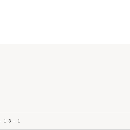
－１３－１