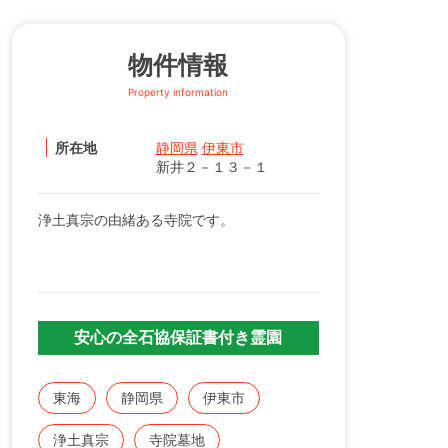
物件情報
Property information
所在地
静岡県
伊東市
新井２－１３－１
浄土真宗の由緒ある寺院です。
安心の全石協保証書付き霊園
東海
静岡県
伊東市
浄土真宗
寺院墓地