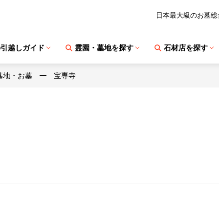
日本最大級のお墓総
の引越しガイド
霊園・墓地を探す
石材店を探す
墓地・お墓
宝専寺