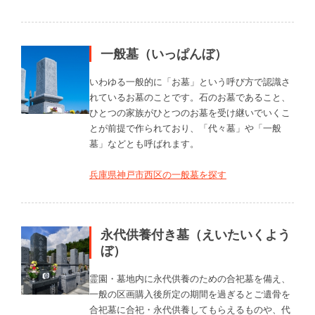
一般墓（いっぱんぼ）
いわゆる一般的に「お墓」という呼び方で認識さ
れているお墓のことです。石のお墓であること、
ひとつの家族がひとつのお墓を受け継いでいくこ
とが前提で作られており、「代々墓」や「一般
墓」などとも呼ばれます。
兵庫県神戸市西区の一般墓を探す
永代供養付き墓（えいたいくよう
ぼ）
霊園・墓地内に永代供養のための合祀墓を備え、
一般の区画購入後所定の期間を過ぎるとご遺骨を
合祀墓に合祀・永代供養してもらえるものや、代