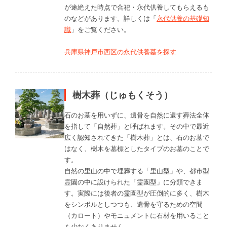
が途絶えた時点で合祀・永代供養してもらえるも
のなどがあります。詳しくは「
永代供養の基礎知
識
」をご覧ください。
兵庫県神戸市西区の永代供養墓を探す
樹木葬（じゅもくそう）
石のお墓を用いずに、遺骨を自然に還す葬法全体
を指して「自然葬」と呼ばれます。その中で最近
広く認知されてきた「樹木葬」とは、石のお墓で
はなく、樹木を墓標としたタイプのお墓のことで
す。
自然の里山の中で埋葬する「里山型」や、都市型
霊園の中に設けられた「霊園型」に分類できま
す。実際には後者の霊園型が圧倒的に多く、樹木
をシンボルとしつつも、遺骨を守るための空間
（カロート）やモニュメントに石材を用いること
も少なくありません。