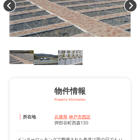
専
物件情報
Property information
所在地
兵庫県
神戸市西区
押部谷町西森130
インターロッキングで整備された参道は雨の日でもハ