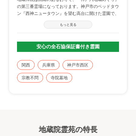
の第三番霊場になっております。神戸市のベッドタウ
ン『西神ニュータウン』を望む高台に開けた霊園で、
日当たり、見晴し共に極上の霊園です。
もっと見る
安心の全石協保証書付き霊園
関西
兵庫県
神戸市西区
宗教不問
寺院墓地
地蔵院霊苑の特長