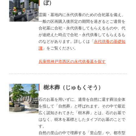
ぼ）
霊園・墓地内に永代供養のための合祀墓を備え、
一般の区画購入後所定の期間を過ぎるとご遺骨を
合祀墓に合祀・永代供養してもらえるものや、代
が途絶えた時点で合祀・永代供養してもらえるも
のなどがあります。詳しくは「
永代供養の基礎知
識
」をご覧ください。
兵庫県神戸市西区の永代供養墓を探す
樹木葬（じゅもくそう）
石のお墓を用いずに、遺骨を自然に還す葬法全体
を指して「自然葬」と呼ばれます。その中で最近
広く認知されてきた「樹木葬」とは、石のお墓で
はなく、樹木を墓標としたタイプのお墓のことで
す。
自然の里山の中で埋葬する「里山型」や、都市型