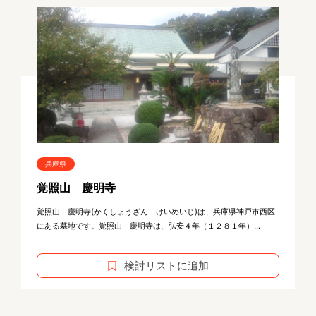
兵庫県
覚照山 慶明寺
覚照山 慶明寺(かくしょうざん けいめいじ)は、兵庫県神戸市西区
にある墓地です。覚照山 慶明寺は、弘安４年（１２８１年）...
検討リストに追加