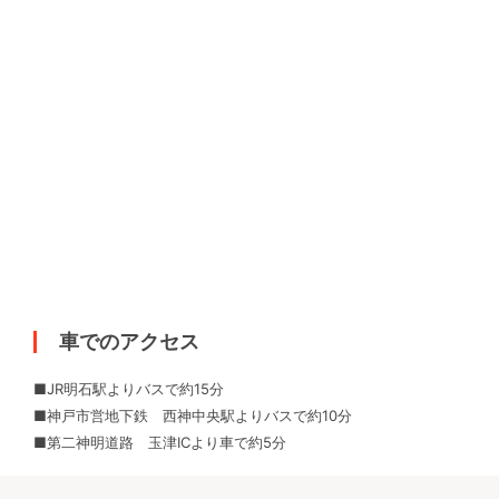
車でのアクセス
■JR明石駅よりバスで約15分
■神戸市営地下鉄 西神中央駅よりバスで約10分
■第二神明道路 玉津ICより車で約5分