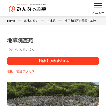
メニュー
Home
墓地を探す
兵庫県
神戸市西区の霊園・墓地・お墓
地蔵院霊苑
じぞういんれいえん
【無料】 資料請求する
地図・交通アクセス