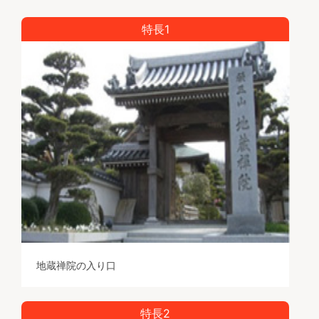
特長1
地蔵禅院の入り口
特長2