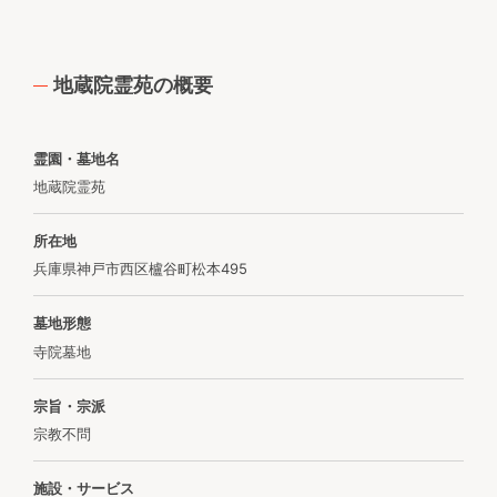
地蔵院霊苑の概要
霊園・墓地名
地蔵院霊苑
所在地
兵庫県神戸市西区櫨谷町松本495
墓地形態
寺院墓地
宗旨・宗派
宗教不問
施設・サービス