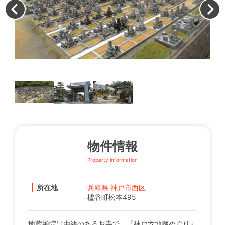
地
物件情報
Property information
所在地
兵庫県
神戸市西区
櫨谷町松本495
地蔵禅院は由緒のあるお寺で、『神戸六地蔵めぐり』