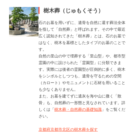
樹木葬（じゅもくそう）
石のお墓を用いずに、遺骨を自然に還す葬法全体
を指して「自然葬」と呼ばれます。その中で最近
広く認知されてきた「樹木葬」とは、石のお墓で
はなく、樹木を墓標としたタイプのお墓のことで
す。
自然の里山の中で埋葬する「里山型」や、都市型
霊園の中に設けられた「霊園型」に分類できま
す。実際には後者の霊園型が圧倒的に多く、樹木
をシンボルとしつつも、遺骨を守るための空間
（カロート）やモニュメントに石材を用いること
も少なくありません。
また、お墓を建てずに遺灰を海や山に撒く「散
骨」も、自然葬の一形態と見なされています。詳
しくは「
樹木葬・自然葬の基礎知識
」をご覧くだ
さい。
京都府京都市北区の樹木葬を探す