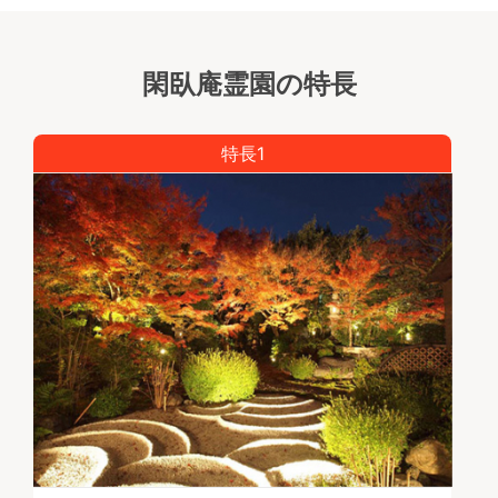
（生前予約可能）
30.0万円
閑臥庵霊園の特長
■充実した設備・環境
鞍馬口通り、京都御所の真北に位置する街中にあり専
用駐車場を完備しております。電車・バス・車・徒歩
特長1
と交通手段を選ばない希少な平地の墓地です。区画が
綺麗に整備されており、水場・トイレも完備しており
ますので優雅な庭園を楽しみながら安心してお参りに
来て頂けます。
■～静寂と陰影の中で～閑臥庵
閑臥庵は山号を瑞芝山という黄檗宗の禅寺です。御所
の祈願所として法皇自ら「閑臥庵」と命名し、御宸筆
の額を寄せて勅号としたほか、法皇は、春に秋に和歌
を詠んで庭を愛でたといわれ、秋の句：開けぬとて
野辺より山に入る鹿の あとふきおくる萩のした風
など、御宸翰その他が今も伝えられています。