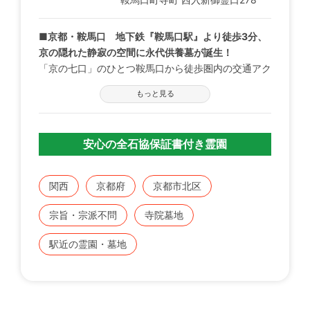
■京都・鞍馬口 地下鉄『鞍馬口駅』より徒歩3分、
京の隠れた静寂の空間に永代供養墓が誕生！
「京の七口」のひとつ鞍馬口から徒歩圏内の交通アク
セス抜群の庭園墓地。行きたい時にいつでも行ける好
もっと見る
立地な墓地として多くの方にお選び頂いております。
宗派不問で、お付き合いのあるお寺さんの出入りも自
由に法要していただけます。禅と陰陽道、京都の思惟
安心の全石協保証書付き霊園
となる場所、「こんな墓地あったらいいな」それが閑
臥庵です。
関西
京都府
京都市北区
■一般墓・永代供養墓と豊富に選べるプラン
ご家族様の状況に合わせて選べる一般墓の他に、子供
宗旨・宗派不問
寺院墓地
に負担を掛けたくない方、後継者のおられない方にお
勧めの永代供養墓があり、状況に合わせたプランから
駅近の霊園・墓地
お選び頂けます。
■永代供養墓 好評受付中
家族に負担を掛けたくない方に安心の永代供養。