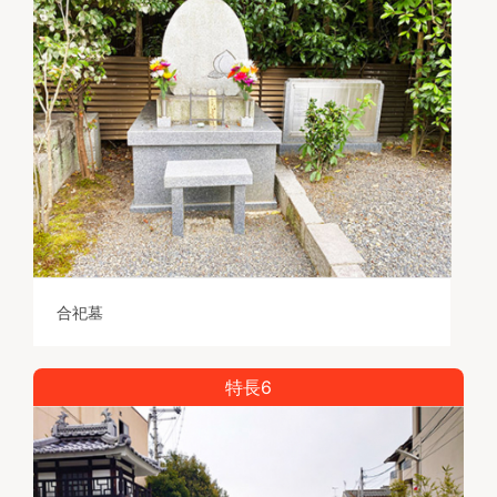
合祀墓
特長6