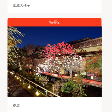
■京懐石普茶料理
墓域の様子
閑臥庵の京普茶料理は精進料理で、薬膳料理と相通じ
るものがあります。材料からしても非常に健康的でこ
れを食し続けていた黄檗の高僧は、おしなべて長生き
特長2
だったといわれています。お参りの後は、静寂に包ま
れた山内で京都ならではの「はんなり」とした雰囲気
を、手づくりによる料理でお楽しみ下さい。
参道