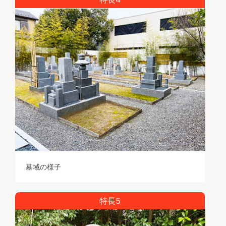
墓域の様子
特長5