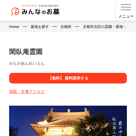
メニュー
Home
墓地を探す
京都府
京都市北区の霊園・墓地・お墓
閑臥庵霊園
かんがあんれいえん
【無料】 資料請求する
地図・交通アクセス