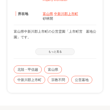
所在地
富山県
中新川郡上市町
砂林開
富山県中新川郡上市町の公営霊園「上市町営 墓地公
園」です。
【募集の詳細について】
もっと見る
管轄の自治体窓口へお問い合わせください。
※申込に際する諸条件がございます。
北陸・甲信越
富山県
既にこちらに区画をお持ちの方で、お持ちのお墓を建
てる、直す、引越すなどをご検討の方は、専門のスタ
中新川郡上市町
宗教不問
公営墓地
ッフが無料でご相談をお受けします。
お気軽にみんなのお墓 お問い合わせ窓口【0120-12-
1440】までご連絡ください。