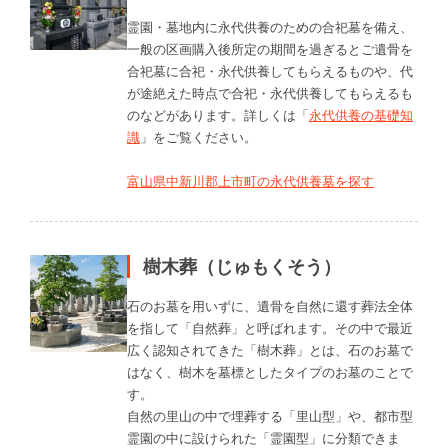
霊園・墓地内に永代供養のための合祀墓を備え、
一般の区画購入後所定の期間を過ぎるとご遺骨を
合祀墓に合祀・永代供養してもらえるものや、代
が途絶えた時点で合祀・永代供養してもらえるも
のなどがあります。詳しくは「
永代供養の基礎知
識
」をご覧ください。
富山県中新川郡上市町の永代供養墓を探す
樹木葬（じゅもくそう）
石のお墓を用いずに、遺骨を自然に還す葬法全体
を指して「自然葬」と呼ばれます。その中で最近
広く認知されてきた「樹木葬」とは、石のお墓で
はなく、樹木を墓標としたタイプのお墓のことで
す。
自然の里山の中で埋葬する「里山型」や、都市型
霊園の中に設けられた「霊園型」に分類できま