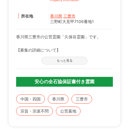
所在地
香川県
三豊市
三野町大見甲7106番地1
香川県三豊市の公営霊園「久保谷霊園」です。
【募集の詳細について】
管轄の自治体窓口へお問い合わせください。
もっと見る
※募集は不定期で、申込に際する諸条件がございま
す。
安心の全石協保証書付き霊園
既にこちらに区画をお持ちの方で、お持ちのお墓を建
てる、直す、引越すなどをご検討の方は、専門のスタ
ッフが無料でご相談をお受けします。
中国・四国
香川県
三豊市
お気軽にみんなのお墓 お問い合わせ窓口【0120-12-
宗旨・宗派不問
公営墓地
1440】までご連絡ください。