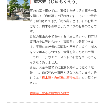
樹木葬（じゅもくそう）
石のお墓を用いずに、遺骨を自然に還す葬法全体
を指して「自然葬」と呼ばれます。その中で最近
広く認知されてきた「樹木葬」とは、石のお墓で
はなく、樹木を墓標としたタイプのお墓のことで
す。
自然の里山の中で埋葬する「里山型」や、都市型
霊園の中に設けられた「霊園型」に分類できま
す。実際には後者の霊園型が圧倒的に多く、樹木
をシンボルとしつつも、遺骨を守るための空間
（カロート）やモニュメントに石材を用いること
も少なくありません。
また、お墓を建てずに遺灰を海や山に撒く「散
骨」も、自然葬の一形態と見なされています。詳
しくは「
樹木葬・自然葬の基礎知識
」をご覧くだ
さい。
香川県三豊市の樹木葬を探す