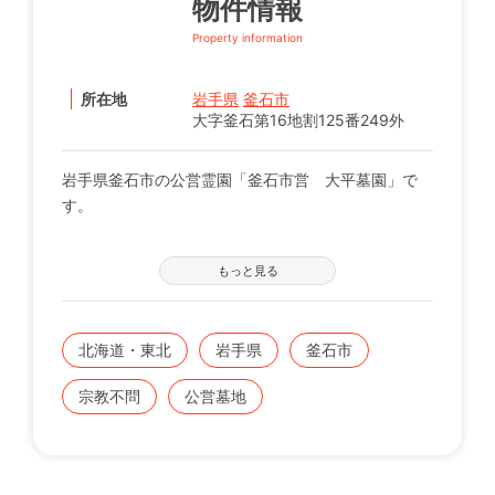
物件情報
Property information
所在地
岩手県
釜石市
大字釜石第16地割125番249外
岩手県釜石市の公営霊園「釜石市営 大平墓園」で
す。
【募集の詳細について】
もっと見る
管轄の自治体窓口へお問い合わせください。
※募集は不定期で、申込に際する諸条件がございま
す。
北海道・東北
岩手県
釜石市
既にこちらに区画をお持ちの方で、お持ちのお墓を建
宗教不問
公営墓地
てる、直す、引越すなどをご検討の方は、専門のスタ
ッフが無料でご相談をお受けします。
お気軽にみんなのお墓 お問い合わせ窓口【0120-12-