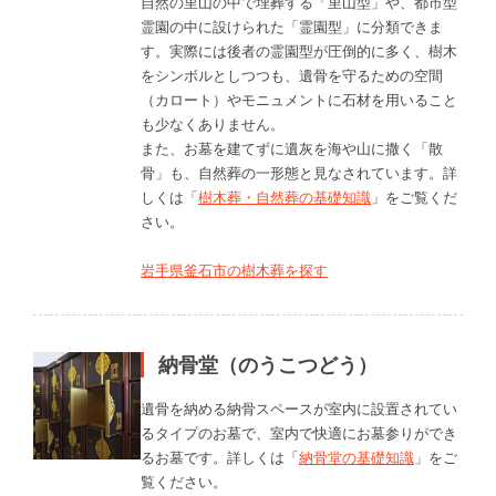
自然の里山の中で埋葬する「里山型」や、都市型
霊園の中に設けられた「霊園型」に分類できま
す。実際には後者の霊園型が圧倒的に多く、樹木
をシンボルとしつつも、遺骨を守るための空間
（カロート）やモニュメントに石材を用いること
も少なくありません。
また、お墓を建てずに遺灰を海や山に撒く「散
骨」も、自然葬の一形態と見なされています。詳
しくは「
樹木葬・自然葬の基礎知識
」をご覧くだ
さい。
岩手県釜石市の樹木葬を探す
納骨堂（のうこつどう）
遺骨を納める納骨スペースが室内に設置されてい
るタイプのお墓で、室内で快適にお墓参りができ
るお墓です。詳しくは「
納骨堂の基礎知識
」をご
覧ください。