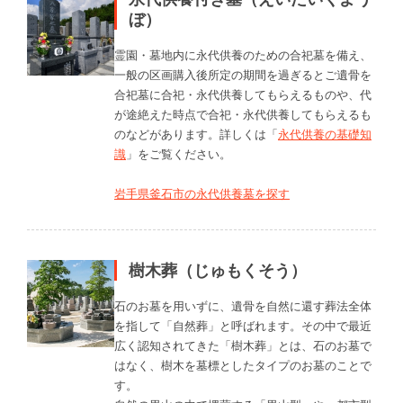
ぼ）
霊園・墓地内に永代供養のための合祀墓を備え、
一般の区画購入後所定の期間を過ぎるとご遺骨を
合祀墓に合祀・永代供養してもらえるものや、代
が途絶えた時点で合祀・永代供養してもらえるも
のなどがあります。詳しくは「
永代供養の基礎知
識
」をご覧ください。
岩手県釜石市の永代供養墓を探す
樹木葬（じゅもくそう）
石のお墓を用いずに、遺骨を自然に還す葬法全体
を指して「自然葬」と呼ばれます。その中で最近
広く認知されてきた「樹木葬」とは、石のお墓で
はなく、樹木を墓標としたタイプのお墓のことで
す。