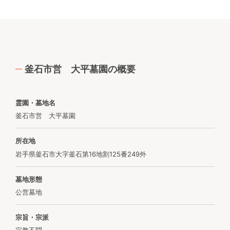
釜石市営 大平墓園の概要
霊園・墓地名
釜石市営 大平墓園
所在地
岩手県釜石市大字釜石第16地割125番249外
墓地形態
公営墓地
宗旨・宗派