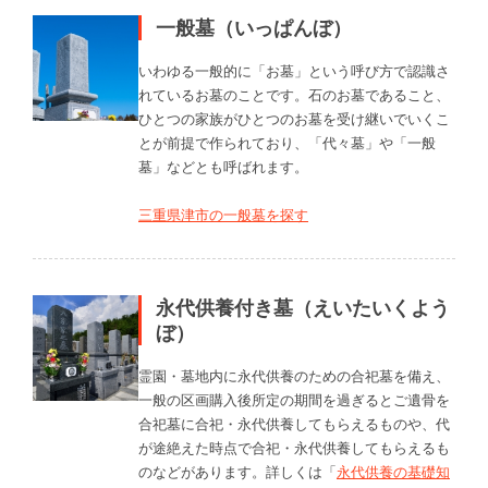
一般墓（いっぱんぼ）
いわゆる一般的に「お墓」という呼び方で認識さ
れているお墓のことです。石のお墓であること、
ひとつの家族がひとつのお墓を受け継いでいくこ
とが前提で作られており、「代々墓」や「一般
墓」などとも呼ばれます。
三重県津市の一般墓を探す
永代供養付き墓（えいたいくよう
ぼ）
霊園・墓地内に永代供養のための合祀墓を備え、
一般の区画購入後所定の期間を過ぎるとご遺骨を
合祀墓に合祀・永代供養してもらえるものや、代
が途絶えた時点で合祀・永代供養してもらえるも
のなどがあります。詳しくは「
永代供養の基礎知