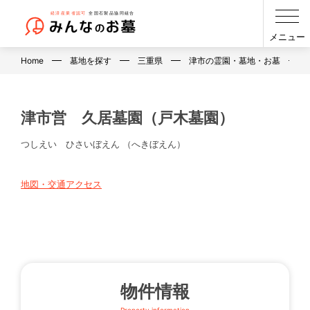
メニュー
Home
墓地を探す
三重県
津市の霊園・墓地・お墓
津市営 久居墓園（戸木墓園）
つしえい ひさいぼえん （へきぼえん）
地図・交通アクセス
物件情報
Property information