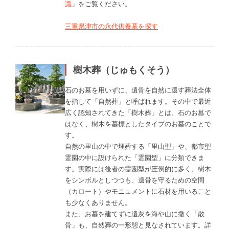
識
」をご覧ください。
三重県津市の永代供養墓を探す
樹木葬（じゅもくそう）
石のお墓を用いずに、遺骨を自然に還す葬法全体
を指して「自然葬」と呼ばれます。その中で最近
広く認知されてきた「樹木葬」とは、石のお墓で
はなく、樹木を墓標としたタイプのお墓のことで
す。
自然の里山の中で埋葬する「里山型」や、都市型
霊園の中に設けられた「霊園型」に分類できま
す。実際には後者の霊園型が圧倒的に多く、樹木
をシンボルとしつつも、遺骨を守るための空間
（カロート）やモニュメントに石材を用いること
も少なくありません。
また、お墓を建てずに遺灰を海や山に撒く「散
骨」も、自然葬の一形態と見なされています。詳