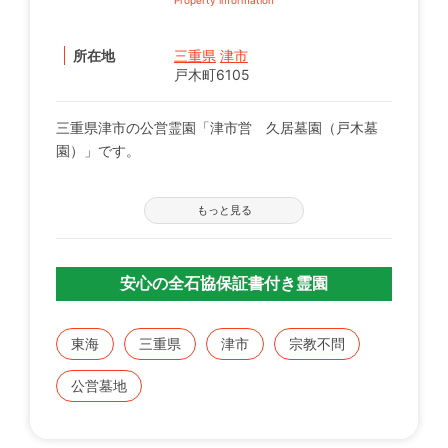
所在地
三重県
津市
戸木町6105
三重県津市の公営霊園「津市営 久居墓園（戸木墓
園）」です。
【募集の詳細について】
もっと見る
管轄の自治体窓口へお問い合わせください。
※募集は不定期で、申込に際する諸条件がございま
す。
安心の全石協保証書付き霊園
既にこちらに区画をお持ちの方で、お持ちのお墓を建
てる、直す、引越すなどをご検討の方は、専門のスタ
東海
三重県
津市
宗教不問
ッフが無料でご相談をお受けします。
公営墓地
お気軽にみんなのお墓 お問い合わせ窓口【0120-12-
1440】までご連絡ください。