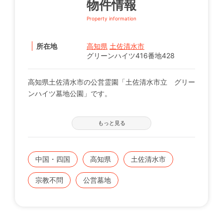
物件情報
Property information
所在地
高知県
土佐清水市
グリーンハイツ416番地428
高知県土佐清水市の公営霊園「土佐清水市立 グリー
ンハイツ墓地公園」です。
【募集の詳細について】
もっと見る
管轄の自治体窓口へお問い合わせください。
※申込に際する諸条件がございます。
中国・四国
高知県
土佐清水市
既にこちらに区画をお持ちの方で、お持ちのお墓を建
てる、直す、引越すなどをご検討の方は、専門のスタ
宗教不問
公営墓地
ッフが無料でご相談をお受けします。
お気軽にみんなのお墓 お問い合わせ窓口【0120-12-
1440】までご連絡ください。