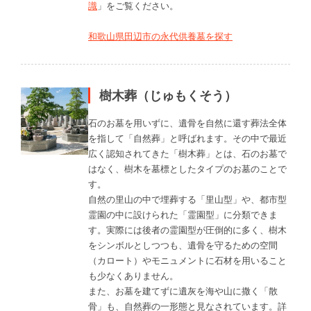
識
」をご覧ください。
和歌山県田辺市の永代供養墓を探す
樹木葬（じゅもくそう）
石のお墓を用いずに、遺骨を自然に還す葬法全体
を指して「自然葬」と呼ばれます。その中で最近
広く認知されてきた「樹木葬」とは、石のお墓で
はなく、樹木を墓標としたタイプのお墓のことで
す。
自然の里山の中で埋葬する「里山型」や、都市型
霊園の中に設けられた「霊園型」に分類できま
す。実際には後者の霊園型が圧倒的に多く、樹木
をシンボルとしつつも、遺骨を守るための空間
（カロート）やモニュメントに石材を用いること
も少なくありません。
また、お墓を建てずに遺灰を海や山に撒く「散
骨」も、自然葬の一形態と見なされています。詳