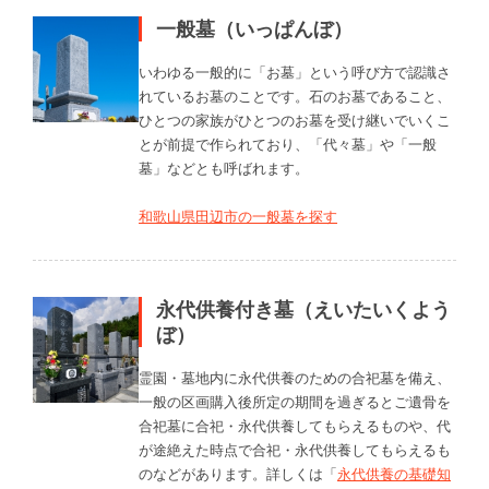
一般墓（いっぱんぼ）
いわゆる一般的に「お墓」という呼び方で認識さ
れているお墓のことです。石のお墓であること、
ひとつの家族がひとつのお墓を受け継いでいくこ
とが前提で作られており、「代々墓」や「一般
墓」などとも呼ばれます。
和歌山県田辺市の一般墓を探す
永代供養付き墓（えいたいくよう
ぼ）
霊園・墓地内に永代供養のための合祀墓を備え、
一般の区画購入後所定の期間を過ぎるとご遺骨を
合祀墓に合祀・永代供養してもらえるものや、代
が途絶えた時点で合祀・永代供養してもらえるも
のなどがあります。詳しくは「
永代供養の基礎知