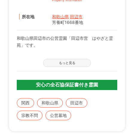
所在地
和歌山県
田辺市
芳養町1668番地
和歌山県田辺市の公営霊園「田辺市営 はやざと霊
苑」です。
【募集の詳細について】
もっと見る
管轄の自治体窓口へお問い合わせください。
※募集は不定期で、申込に際する諸条件がございま
す。
安心の全石協保証書付き霊園
既にこちらに区画をお持ちの方で、お持ちのお墓を建
てる、直す、引越すなどをご検討の方は、専門のスタ
関西
和歌山県
田辺市
ッフが無料でご相談をお受けします。
宗教不問
公営墓地
お気軽にみんなのお墓 お問い合わせ窓口【0120-12-
1440】までご連絡ください。