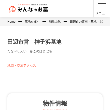
メニュー
Home
墓地を探す
和歌山県
田辺市の霊園・墓地・お墓
田辺市営 神子浜墓地
たなべしえい みこのはまぼち
地図・交通アクセス
物件情報
Property information