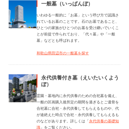
一般墓（いっぱんぼ）
いわゆる一般的に「お墓」という呼び方で認識さ
れているお墓のことです。石のお墓であること、
ひとつの家族がひとつのお墓を受け継いでいくこ
とが前提で作られており、「代々墓」や「一般
墓」などとも呼ばれます。
和歌山県田辺市の一般墓を探す
永代供養付き墓（えいたいくよう
ぼ）
霊園・墓地内に永代供養のための合祀墓を備え、
一般の区画購入後所定の期間を過ぎるとご遺骨を
合祀墓に合祀・永代供養してもらえるものや、代
が途絶えた時点で合祀・永代供養してもらえるも
のなどがあります。詳しくは「
永代供養の基礎知
識
」をご覧ください。