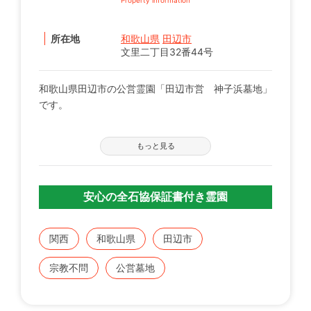
所在地
和歌山県
田辺市
文里二丁目32番44号
和歌山県田辺市の公営霊園「田辺市営 神子浜墓地」
です。
【募集の詳細について】
もっと見る
管轄の自治体窓口へお問い合わせください。
※募集は不定期で、申込に際する諸条件がございま
す。
安心の全石協保証書付き霊園
既にこちらに区画をお持ちの方で、お持ちのお墓を建
てる、直す、引越すなどをご検討の方は、専門のスタ
関西
和歌山県
田辺市
ッフが無料でご相談をお受けします。
宗教不問
公営墓地
お気軽にみんなのお墓 お問い合わせ窓口【0120-12-
1440】までご連絡ください。