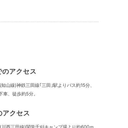
でのアクセス
福知山線)神鉄三田線｢三田｣駅よりバス約15分、
｣下車、徒歩約5分。
のアクセス
線(川西三田線)関学千刈キャンプ場より約600ｍ