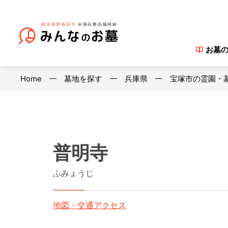
お墓
Home
墓地を探す
兵庫県
宝塚市の霊園・
普明寺
ふみょうじ
地図・交通アクセス