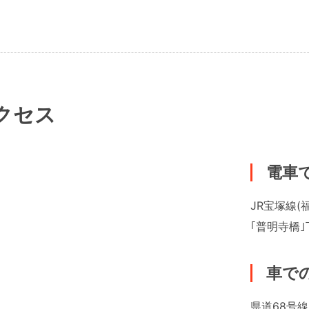
クセス
電車
JR宝塚線(
｢普明寺橋
車で
県道68号