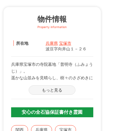
物件情報
Property information
所在地
兵庫県
宝塚市
波豆字向井山１－２６
兵庫県宝塚市の寺院墓地「普明寺（ふみょう
じ）」。
遥かな山並みを見晴らし、樹々のさざめきに
心委ねていると、しばし時を忘れてしまいそ
もっと見る
うなほど。
大切なご先祖様に安らかな眠りをご提供しま
す。
安心の全石協保証書付き霊園
関西
兵庫県
宝塚市